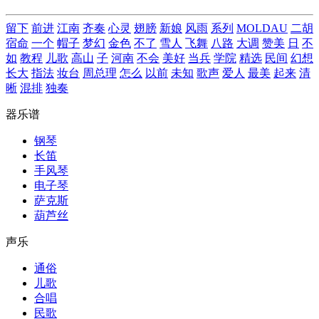
留下
前进
江南
齐奏
心灵
翅膀
新娘
风雨
系列
MOLDAU
二胡
宿命
一个
帽子
梦幻
金色
不了
雪人
飞舞
八路
大调
赞美
日
不
如
教程
儿歌
高山
子
河南
不会
美好
当兵
学院
精选
民间
幻想
长大
指法
妆台
周总理
怎么
以前
未知
歌声
爱人
最美
起来
清
晰
混排
独奏
器乐谱
钢琴
长笛
手风琴
电子琴
萨克斯
葫芦丝
声乐
通俗
儿歌
合唱
民歌