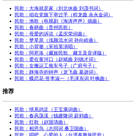
民歌：大海就是家（刘北休曲 刘茂书词）
民歌：咱在党旗下举过手（程龙曲 余永金词）
民歌：渔歌（电视剧《海涛声声》插曲）
民歌：春耕曲（贵州民歌）
民歌：母爱的诉说（孟庆荣词曲）
民歌：梦草原（浅颜流水词 孙向岭曲）
民歌：小背篓（宋祖英演唱）
民歌：阿惹洛（藏族民歌、藏文及音译版）
民歌：爱在黄河口（赵斌曲 刘德才词）
民歌：女搬运工推车号子（广府号子）
民歌：静海寺的钟声（龙飞曲 葛逊词）
民歌：蝶恋花·答李淑一（毛泽东词 叶枫曲）
推荐
民歌：情系鸡足（王宝康词曲）
民歌：春风荡漾（钱建隆词 蔚鸫曲）
民歌：红歌（赵国清曲）
民歌：相思鸟（志同词 桑卫国曲）
民歌：唱吧，心爱的人（台湾泰雅族民歌）