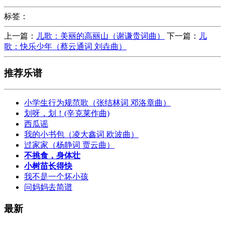
标签：
上一篇：
儿歌：美丽的高丽山（谢谦贵词曲）
下一篇：
儿
歌：快乐少年（蔡云通词 刘垚曲）
推荐乐谱
小学生行为规范歌（张结林词 邓洛章曲）
划呀，划！(辛克莱作曲)
西瓜谣
我的小书包（凌大鑫词 欧波曲）
过家家（杨静词 贾云曲）
不挑食，身体壮
小树苗长得快
我不是一个坏小孩
问妈妈去简谱
最新