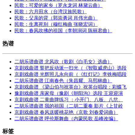
民歌：可爱的家乡（罗永龙词 林黛云曲）
民歌：六月田水（台湾汉族民歌）
民歌：父亲的背（郭崇勇词 肖伟光曲）
民歌：生离死别（穆红梅曲 张晓宏词）
民歌：春风吹拂的祖国（李朝润词 陈丽君曲）
热谱
二胡乐谱曲谱 北风吹（歌剧《白毛女》选曲）
京剧戏曲谱 誓把反动派一扫光（《智取威虎山》选段
京剧戏曲谱 光辉照儿永向前（《红灯记》李铁梅唱段
二胡乐谱曲谱 江南春色（朱昌耀、马熙林曲）
京剧戏曲谱 《梁山伯与祝英台》祝英台唱段：彩蝶飞
豫剧戏曲谱 亲家母（豫剧《朝阳沟》选段 王迎迎演
京剧戏曲谱 二黄曲牌练习 ：小开门、八板、八岔、
二胡乐谱曲谱 我的祖国（二胡二重奏 影片《上甘岭
京剧戏曲谱 春风送暖桃花艳（京歌 刘春爱词曲）
二胡乐谱曲谱 呼伦斯舞曲（内蒙民歌 岳峰改编）
标签