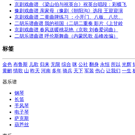
京剧戏曲谱 《梁山伯与祝英台》祝英台唱段：彩蝶飞
豫剧戏曲谱 亲家母（豫剧《朝阳沟》选段 王迎迎演
京剧戏曲谱 二黄曲牌练习 ：小开门、八板、八岔、
二胡乐谱曲谱 我的祖国（二胡二重奏 影片《上甘岭
京剧戏曲谱 春风送暖桃花艳（京歌 刘春爱词曲）
二胡乐谱曲谱 呼伦斯舞曲（内蒙民歌 岳峰改编）
标签
金色
布鲁斯
儿歌
归来
无限
综合
咪
公社
翻身
永恒
所以
光辉
黄鹂
情歌
山
昨天
河南
多年
骑兵
天下
军装
伤心
让我们
一生
器乐谱
钢琴
长笛
手风琴
电子琴
萨克斯
葫芦丝