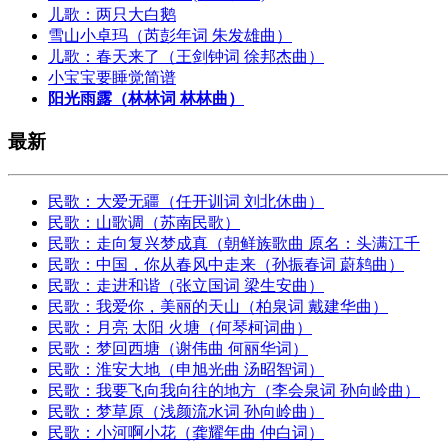
儿歌：两只大白鹅
雪山小卓玛（芮彭年词 朱发雄曲）
儿歌：春天来了（王剑钟词 徐邦杰曲）
小宝宝要睡觉简谱
阳光雨露（林林词 林林曲）
最新
民歌：大爱无疆（任开训词 刘北休曲）
民歌：山歌调（苏南民歌）
民歌：走向复兴梦成真（朝鲜族歌曲 原名：头满江千
民歌：中国，你从春风中走来（孙振春词 蔚鸫曲）
民歌：走进和谐（张立国词 梁生安曲）
民歌：我爱你，美丽的天山（柏泉词 戴建华曲）
民歌：月亮 太阳 火塘（何琴柯词曲）
民歌：梦回西塘（谢伟曲 何丽华词）
民歌：淮安大地（申旭光曲 汤昭智词）
民歌：我要飞向我向往的地方（李会泉词 孙向岭曲）
民歌：梦草原（浅颜流水词 孙向岭曲）
民歌：小河啊小花（龚耀年曲 仲白词）