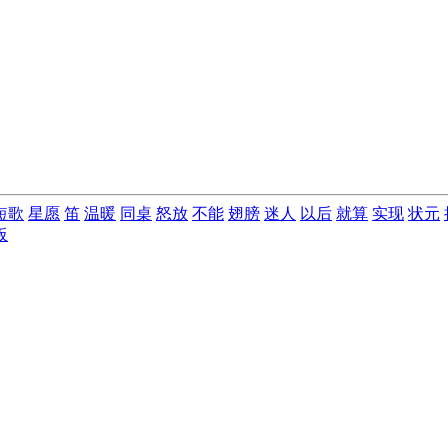
短歌
星愿
笛
温暖
同桌
怒放
不能
翅膀
迷人
以后
就算
实现
状元
板