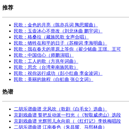
推荐
民歌：金色的月亮（陈亦兵词 陶思耀曲）
民歌：玉壶冰心不曾改（刘北休曲 鹏宇词）
民歌：格桑拉（藏族民歌 女声合唱）
民歌：牺牲在和平的日子（苏柳词 李海明曲）
民歌：我在春天的草原上等你（翟少铭曲 王璟、王可
民歌：中国信心（师鹏演唱）
民歌：工人的歌（方兆年词曲）
民歌：思念（台湾卑南族民歌）
民歌：祝你远行成功（彭小红曲 李金波词）
民歌：美丽的旅程（白虹曲 张公文词）
热谱
二胡乐谱曲谱 北风吹（歌剧《白毛女》选曲）
京剧戏曲谱 誓把反动派一扫光（《智取威虎山》选段
京剧戏曲谱 光辉照儿永向前（《红灯记》李铁梅唱段
二胡乐谱曲谱 江南春色（朱昌耀、马熙林曲）