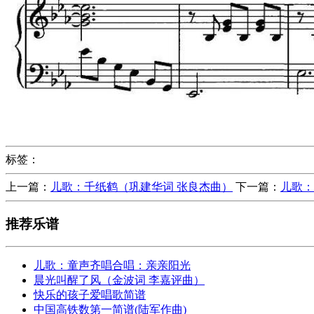
标签：
上一篇：
儿歌：千纸鹤（巩建华词 张良杰曲）
下一篇：
儿歌：
推荐乐谱
儿歌：童声齐唱合唱：亲亲阳光
晨光叫醒了风（金波词 李嘉评曲）
快乐的孩子爱唱歌简谱
中国高铁数第一简谱(陆军作曲)