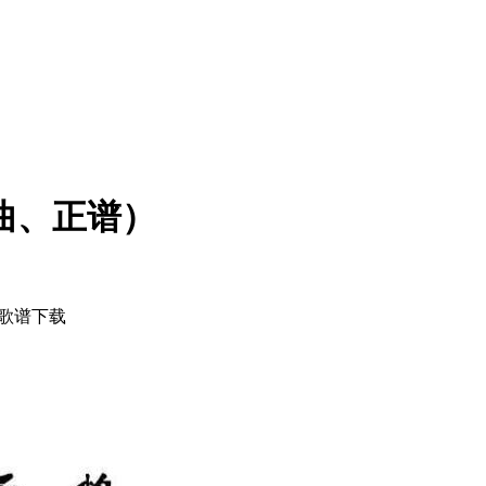
曲、正谱）
 歌谱下载