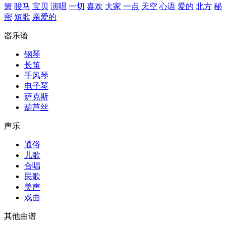
箫
骏马
宝贝
演唱
一切
喜欢
大家
一点
天空
心语
爱的
北方
秘
密
短歌
亲爱的
器乐谱
钢琴
长笛
手风琴
电子琴
萨克斯
葫芦丝
声乐
通俗
儿歌
合唱
民歌
美声
戏曲
其他曲谱