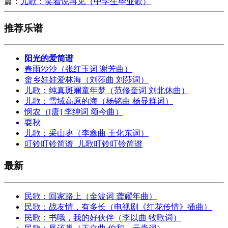
篇：
儿歌：笑着说再见（中学生毕业歌）
推荐乐谱
阳光的爱简谱
春雨沙沙（张红玉词 谢芳曲）
畬乡娃娃爱林海（刘莎曲 刘莎词）
儿歌：纯真斑斓童年梦（范修奎词 刘北休曲）
儿歌：雪域高原的海（杨铭曲 杨显群词）
悯农（[唐] 李绅词 颂今曲）
耍秋
儿歌：采山枣（李鑫曲 王化东词）
叮铃叮铃简谱_儿歌叮铃叮铃简谱
最新
民歌：回家路上（金波词 龚耀年曲）
民歌：战友情，有多长（电视剧《红花传情》插曲）
民歌：书哦，我的好伙伴（李以曲 牧歌词）