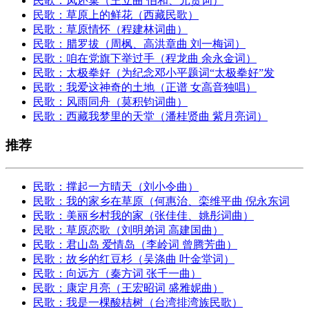
民歌：凤还巢（王立曲 伯和、元贵词）
民歌：草原上的鲜花（西藏民歌）
民歌：草原情怀（程建林词曲）
民歌：腊罗拔（周枫、高洪章曲 刘一梅词）
民歌：咱在党旗下举过手（程龙曲 余永金词）
民歌：太极拳好（为纪念邓小平题词“太极拳好”发
民歌：我爱这神奇的土地（正谱 女高音独唱）
民歌：风雨同舟（莫积钧词曲）
民歌：西藏我梦里的天堂（潘桂贤曲 紫月亮词）
推荐
民歌：撑起一方晴天（刘小令曲）
民歌：我的家乡在草原（何惠治、栾维平曲 倪永东词
民歌：美丽乡村我的家（张佳佳、姚彤词曲）
民歌：草原恋歌（刘明弟词 高建国曲）
民歌：君山岛 爱情岛（李岭词 曾腾芳曲）
民歌：故乡的红豆杉（吴涤曲 叶金堂词）
民歌：向远方（秦方词 张千一曲）
民歌：康定月亮（王宏昭词 盛雅妮曲）
民歌：我是一棵酸桔树（台湾排湾族民歌）