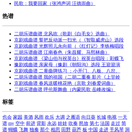
民歌：我要回家（张鸿声词 汪德崇曲）
热谱
二胡乐谱曲谱 北风吹（歌剧《白毛女》选曲）
京剧戏曲谱 誓把反动派一扫光（《智取威虎山》选段
京剧戏曲谱 光辉照儿永向前（《红灯记》李铁梅唱段
二胡乐谱曲谱 江南春色（朱昌耀、马熙林曲）
京剧戏曲谱 《梁山伯与祝英台》祝英台唱段：彩蝶飞
豫剧戏曲谱 亲家母（豫剧《朝阳沟》选段 王迎迎演
京剧戏曲谱 二黄曲牌练习 ：小开门、八板、八岔、
二胡乐谱曲谱 我的祖国（二胡二重奏 影片《上甘岭
京剧戏曲谱 春风送暖桃花艳（京歌 刘春爱词曲）
二胡乐谱曲谱 呼伦斯舞曲（内蒙民歌 岳峰改编）
标签
也会
家园
美酒
风雨
欢乐
大调
之雁语
向日葵
长城
电视
一天
谱
my
空中
前进
背影
永远
娃娃
吹奏
怒放
第七
法国
走过
简
谱
蝴蝶
飞舞
独奏
那个
相思
田野
葫芦
板
中国
走进
手风琴
洞