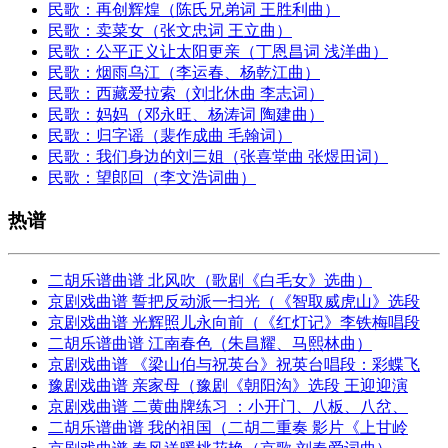
民歌：再创辉煌（陈氏兄弟词 王胜利曲）
民歌：卖菜女（张文忠词 王立曲）
民歌：公平正义让太阳更亲（丁恩昌词 浅洋曲）
民歌：烟雨乌江（李运春、杨乾江曲）
民歌：西藏爱拉索（刘北休曲 李志词）
民歌：妈妈（邓永旺、杨涛词 陶建曲）
民歌：归字谣（裴作成曲 毛翰词）
民歌：我们身边的刘三姐（张喜堂曲 张煜田词）
民歌：望郎回（李文浩词曲）
热谱
二胡乐谱曲谱 北风吹（歌剧《白毛女》选曲）
京剧戏曲谱 誓把反动派一扫光（《智取威虎山》选段
京剧戏曲谱 光辉照儿永向前（《红灯记》李铁梅唱段
二胡乐谱曲谱 江南春色（朱昌耀、马熙林曲）
京剧戏曲谱 《梁山伯与祝英台》祝英台唱段：彩蝶飞
豫剧戏曲谱 亲家母（豫剧《朝阳沟》选段 王迎迎演
京剧戏曲谱 二黄曲牌练习 ：小开门、八板、八岔、
二胡乐谱曲谱 我的祖国（二胡二重奏 影片《上甘岭