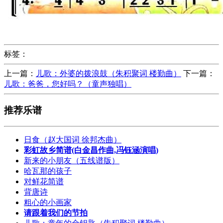
标签：
上一篇：
儿歌：外婆的拨浪鼓（朱积聚词 楼勤曲）
下一篇：
儿歌：爸爸，您好吗？（童声独唱）
推荐乐谱
日食（赵大国词 徐邦杰曲）
彩虹故乡简谱(白金昌作曲,冯钰涵演唱)
新来的小朋友（五线谱版）
哈瓦那的孩子
对鲜花简谱
背唐诗
粗心的小画家
请跟着我们的节拍