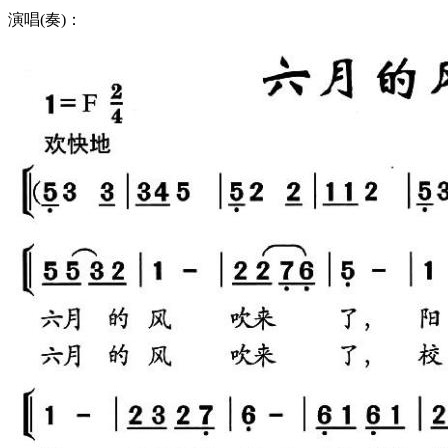
演唱(奏)：