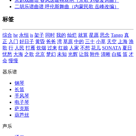
京剧戏曲谱 春风送暖桃花艳（京歌 刘春爱词曲）
二胡乐谱曲谱 呼伦斯舞曲（内蒙民歌 岳峰改编）
标签
综合
he
永恒
is
架子
同时
我的
灿烂
就算
星愿
思念
Tango
真
正
入门
好日子
黄昏
爸爸
湾
草原
中的
三十
小草
天空
上海
渔
歌
行
人民
打雁
炊烟
过来
红娘
人家
不想
花儿
SONATA
夏日
忧愁
大海
之歌
北京
梦幻
未知
光辉
让我
附件
清晰
白狐
笛
才
会
慢慢
器乐谱
钢琴
长笛
手风琴
电子琴
萨克斯
葫芦丝
声乐