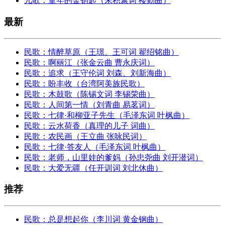
儿歌：童年的金钥匙（朱积聚词 楼勤曲）
最新
民歌：情醉草原（王璟、王可词 翟绍铭曲）
民歌：啊丽江（张金云曲 曹永庆词）
民歌：追求（王守伦词 刘森、刘新海曲）
民歌：盼丰收（台湾阿美族民歌）
民歌：木鼓歌（陈锡文词 李锡荣曲）
民歌：人间第一情（刘青曲 易茗词）
民歌：七律·和柳亚子先生（毛泽东词 叶枫曲）
民歌：云水荷香（真理的儿子 词曲）
民歌：农民画（王立曲 张咏民词）
民歌：七律·答友人（毛泽东词 叶枫曲）
民歌：老师，山里娃的爹妈（孙忠尧曲 刘开潜词）
民歌：大爱无疆（任开训词 刘北休曲）
推荐
民歌：总是想起你（李川词 黄金钢曲）