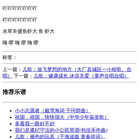
吖吖吖吖吖吖吖
吖吖吖吖吖吖吖
水草丰盛鱼虾大 鱼 虾大
嗨 啰 嗨 啰 嗨 啰
标签：
上一篇：
儿歌：放飞梦想的地方（大厂县城区一小校歌、合
唱）
下一篇：
儿歌：健康成长 沐浴关爱（童声合唱合唱）
推荐乐谱
小小志愿者（戴雪海词 于珂群曲）
祖国，祖国，快快强大（中华少年奋发歌）
多看我一眼好不好
我们是遵纪守法的小公民简谱(包佳禾作曲)
儿歌：褪色的玩具（于海波曲 黄春祥词）