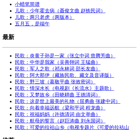
小蜡笔简谱
儿歌：少年霍去病（聂俊文曲 赵铁民词）
儿歌：两只老虎（两版本）
五月五，是端午
最新
民歌：炎黄子孙是一家（张立中词 曾腾芳曲）
民歌：中华是我家（吴善翎词 王猛曲）
民歌：军人之歌（祁永林词 邵长友曲）
民歌：阿大那伊（藏族民歌、藏文及音译版）
民歌：野三坡（葛敬平曲 张效密词）
民歌：情深水长（电视剧《长流水》主题歌）
民歌：又梦故乡（田晓耕曲 王德清词）
民歌：这是世上最美的礼物（屈勇曲 张建中词）
民歌：向着幸福远航（梁和平词 程龙曲）
民歌：祝福妈妈（许德清词 由文举曲）
民歌：航母的誓言（赵巨涛曲 刘永国词）
民歌：可爱的拉祜山乡（电视专题片《可爱的拉祜山