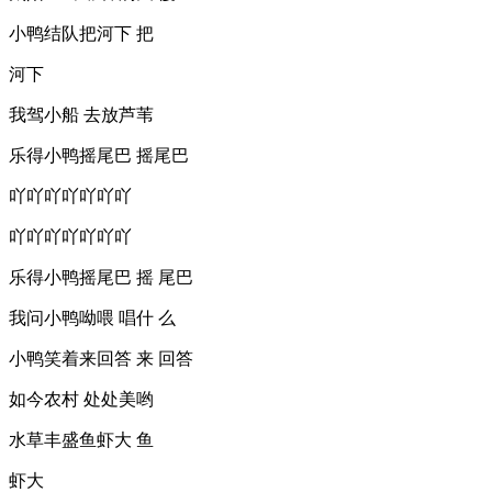
小鸭结队把河下 把
河下
我驾小船 去放芦苇
乐得小鸭摇尾巴 摇尾巴
吖吖吖吖吖吖吖
吖吖吖吖吖吖吖
乐得小鸭摇尾巴 摇 尾巴
我问小鸭呦喂 唱什 么
小鸭笑着来回答 来 回答
如今农村 处处美哟
水草丰盛鱼虾大 鱼
虾大