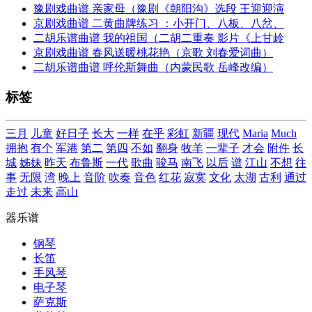
豫剧戏曲谱 亲家母（豫剧《朝阳沟》选段 王迎迎演
京剧戏曲谱 二黄曲牌练习 ：小开门、八板、八岔、
二胡乐谱曲谱 我的祖国（二胡二重奏 影片《上甘岭
京剧戏曲谱 春风送暖桃花艳（京歌 刘春爱词曲）
二胡乐谱曲谱 呼伦斯舞曲（内蒙民歌 岳峰改编）
标签
三月
儿童
好日子
长大
一样
在乎
彩虹
新疆
现代
Maria
Much
拥抱
有个
军港
第二
第四
不如
翻身
牧羊
一辈子
才会
附件
长
城
姊妹
昨天
布鲁斯
一代
歌曲
骏马
南飞
以后
谱
江山
不想
往
事
无限
湾
晚上
音阶
吹奏
音色
红花
寂寞
文化
太湖
古利
通过
走过
未来
高山
器乐谱
钢琴
长笛
手风琴
电子琴
萨克斯