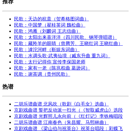
推荐
民歌：天边的杭盖（贺希格图词曲）
民歌：中国梦（翟桂英词 魏松曲）
民歌：鸿雁（刘麟词 王志信曲）
民歌：太阳出来喜洋洋（四川民歌、钢琴弹唱谱）
民歌：藏羚羊的眼睛（曾腾芳、王晓红词 王晓红曲）
民歌：滹沱河畔（靳娱东词曲）
民歌：水调头歌·武夷仙境（臧东升曲 重九词）
民歌：太行记得你 宣传李保国老师
民歌：家有一老（陈兆权曲 葛逊词）
民歌：谢茶调（贵州民歌）
热谱
二胡乐谱曲谱 北风吹（歌剧《白毛女》选曲）
京剧戏曲谱 誓把反动派一扫光（《智取威虎山》选段
京剧戏曲谱 光辉照儿永向前（《红灯记》李铁梅唱段
二胡乐谱曲谱 江南春色（朱昌耀、马熙林曲）
京剧戏曲谱 《梁山伯与祝英台》祝英台唱段：彩蝶飞