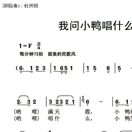
演唱(奏)：杜州韬