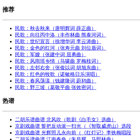
推荐
民歌：秋去秋来（唐明辉词 薛正曲）
民歌：向往丙中洛（丰作林曲 熊泰河词）
民歌：世纪宣言（徐增华词 李云涛曲）
民歌：金色的红河（张寿元曲 刘位盾词）
民歌：军嫂（张建中词 屈勇曲）
民歌：风雨瑶乡情（马啸曲 罗梅枝词）
民歌：左邻右舍（张俊以词 胡旭东曲）
民歌：红色的牧歌（诺敏格日乐演唱）
民歌：春风荡漾（钱建隆词 蔚鸫曲）
民歌：野三坡（葛敬平曲 张效密词）
热谱
二胡乐谱曲谱 北风吹（歌剧《白毛女》选曲）
京剧戏曲谱 誓把反动派一扫光（《智取威虎山》选段
京剧戏曲谱 光辉照儿永向前（《红灯记》李铁梅唱段
二胡乐谱曲谱 江南春色（朱昌耀、马熙林曲）