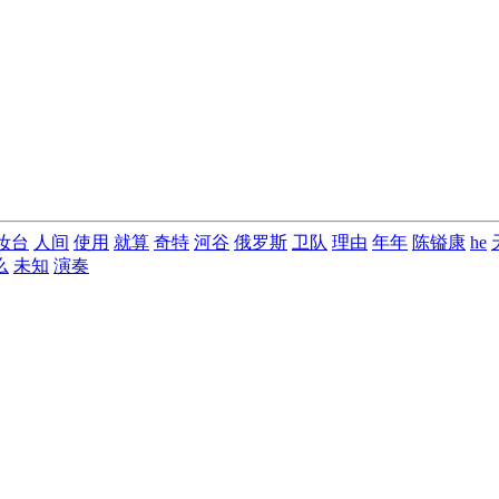
妆台
人间
使用
就算
奇特
河谷
俄罗斯
卫队
理由
年年
陈镒康
he
么
未知
演奏