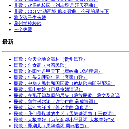
儿歌：欢乐的校园（刘志毅词 汪天亮曲）
儿歌：CCTV“动画城”晚会歌曲：今夜的星光下
雅安孩子生来犟
葛州学校校歌
三个热爱
最新
民歌：金天金地金满村（贵州民歌）
民歌：乞食调（台湾民歌）
民歌：洛阳牡丹甲天下（瞿翰曲 赵湘莲词）
民歌：年头见哩到年尾（客家山歌）
民歌：中华人民共和国国歌（教材歌曲即兴配弹）
民歌：雪山姑娘（巴桑拉姆演唱）
民歌：在那辽阔草原的尽头（藏族民歌、藏文及音译
民歌：向往科尔沁（许宝仁曲 薛成海词）
民歌：运河古纤道（姜兴龙曲 华也词）
民歌：我们是煤城的尖兵（孟繁珠词曲 丁玉俊词）
民歌：太极拳好（为纪念邓小平题词“太极拳好”发
民歌：弄潮儿（周华瑞词 周燕君曲）