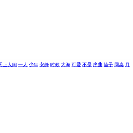
天上人间
一人
少年
安静
时候
大海
可爱
不是
序曲
笛子
同桌
月