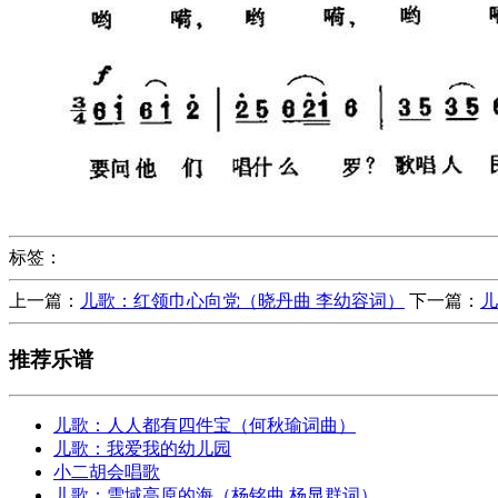
标签：
上一篇：
儿歌：红领巾心向党（晓丹曲 李幼容词）
下一篇：
儿
推荐乐谱
儿歌：人人都有四件宝（何秋瑜词曲）
儿歌：我爱我的幼儿园
小二胡会唱歌
儿歌：雪域高原的海（杨铭曲 杨显群词）