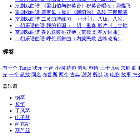
京剧戏曲谱 《梁山伯与祝英台》祝英台唱段：彩蝶飞
豫剧戏曲谱 亲家母（豫剧《朝阳沟》选段 王迎迎演
京剧戏曲谱 二黄曲牌练习 ：小开门、八板、八岔、
二胡乐谱曲谱 我的祖国（二胡二重奏 影片《上甘岭
京剧戏曲谱 春风送暖桃花艳（京歌 刘春爱词曲）
二胡乐谱曲谱 呼伦斯舞曲（内蒙民歌 岳峰改编）
标签
有一个
Tango
状元
一起
小调
荷包
劳动
献给
三十
Ave
京剧
曲
光
一个
怒放
同名
布鲁斯
两个
古典
谢谢
所以
咪
电影
故事
怎
器乐谱
钢琴
长笛
手风琴
电子琴
萨克斯
葫芦丝