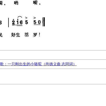
歌：一只刚出生的小骆驼（尚德义曲 志同词）