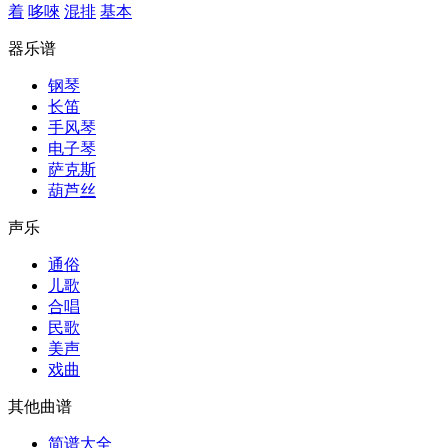
着
哆唻
混排
基本
器乐谱
钢琴
长笛
手风琴
电子琴
萨克斯
葫芦丝
声乐
通俗
儿歌
合唱
民歌
美声
戏曲
其他曲谱
简谱大全