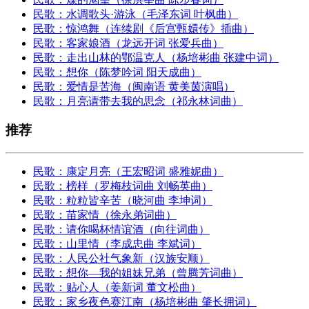
民歌：水调歌头·游泳（毛泽东词 叶枫曲）
民歌：惊鸿舞（连续剧《后宫甄嬛传》插曲）
民歌：客家娘酒（龙远开词 张爱兵曲）
民歌：走出山林的鄂温克人（杨培彬曲 张建中词）
民歌：想你（陈梦吟词 阳天成曲）
民歌：爱情是苦海（闽南语 黄美茵演唱）
民歌：月亮请带去我的思念（祁永林词曲）
推荐
民歌：康定月亮（王宏昭词 盛雅妮曲）
民歌：榜样（罗梅枝词曲 刘畅英曲）
民歌：粒粒皆辛苦（晓河曲 李坤词）
民歌：苗家情（徐永弟词曲）
民歌：请你喝杯情谊酒（向往词曲）
民歌：山里情（李成忠曲 李斌词）
民歌：人民公社气象新（汉族安顺）
民歌：想你—我的姐妹兄弟（曾腾芳词曲）
民歌：贴心人（姜新词 董文松曲）
民歌：家乡夜色赛江南（杨培彬曲 肇长拥词）