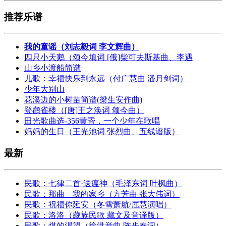
推荐乐谱
我的童谣（刘志毅词 李文辉曲）
四只小天鹅（颂今填词 [俄]柴可夫斯基曲、李遇
山乡小渡船简谱
儿歌：幸福快乐到永远（付广慧曲 潘月剑词）
少年大别山
花溪边的小树苗简谱(梁生安作曲)
登鹳雀楼（[唐]王之涣词 颂今曲）
田光歌曲选-356黄昏，一个少年在歌唱
妈妈的生日（王光池词 张烈曲、五线谱版）
最新
民歌：七律二首·送瘟神（毛泽东词 叶枫曲）
民歌：那曲—我的家乡（方芳曲 张大伟词）
民歌：祝福你延安（冬雪萧航/屈慧演唱）
民歌：洛洛（藏族民歌 藏文及音译版）
民歌：煤的渴望（徐洪举曲 陈步春词）