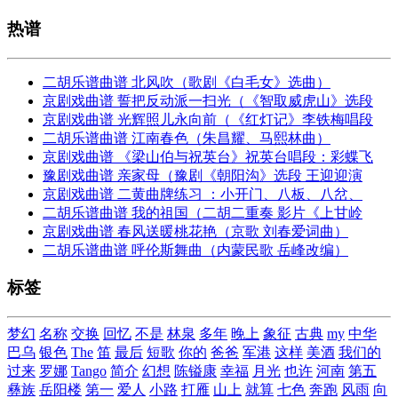
热谱
二胡乐谱曲谱 北风吹（歌剧《白毛女》选曲）
京剧戏曲谱 誓把反动派一扫光（《智取威虎山》选段
京剧戏曲谱 光辉照儿永向前（《红灯记》李铁梅唱段
二胡乐谱曲谱 江南春色（朱昌耀、马熙林曲）
京剧戏曲谱 《梁山伯与祝英台》祝英台唱段：彩蝶飞
豫剧戏曲谱 亲家母（豫剧《朝阳沟》选段 王迎迎演
京剧戏曲谱 二黄曲牌练习 ：小开门、八板、八岔、
二胡乐谱曲谱 我的祖国（二胡二重奏 影片《上甘岭
京剧戏曲谱 春风送暖桃花艳（京歌 刘春爱词曲）
二胡乐谱曲谱 呼伦斯舞曲（内蒙民歌 岳峰改编）
标签
梦幻
名称
交换
回忆
不是
林泉
多年
晚上
象征
古典
my
中华
巴乌
银色
The
笛
最后
短歌
你的
爸爸
军港
这样
美酒
我们的
过来
罗娜
Tango
简介
幻想
陈镒康
幸福
月光
也许
河南
第五
彝族
岳阳楼
第一
爱人
小路
打雁
山上
就算
七色
奔跑
风雨
向