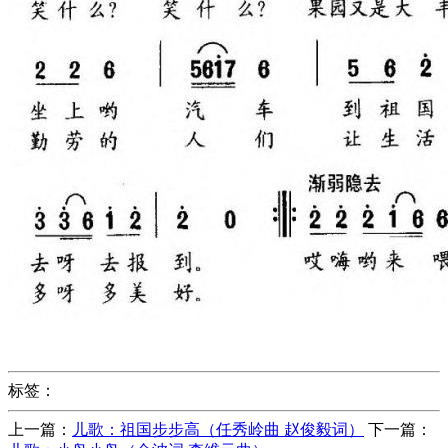
标签：
上一篇：
儿歌：祖国步步高（任秀岭曲 赵俊毅词）
下一篇：