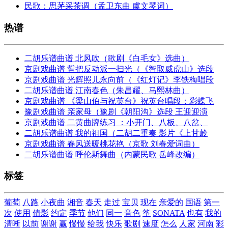
民歌：思茅采茶调（孟卫东曲 虞文琴词）
热谱
二胡乐谱曲谱 北风吹（歌剧《白毛女》选曲）
京剧戏曲谱 誓把反动派一扫光（《智取威虎山》选段
京剧戏曲谱 光辉照儿永向前（《红灯记》李铁梅唱段
二胡乐谱曲谱 江南春色（朱昌耀、马熙林曲）
京剧戏曲谱 《梁山伯与祝英台》祝英台唱段：彩蝶飞
豫剧戏曲谱 亲家母（豫剧《朝阳沟》选段 王迎迎演
京剧戏曲谱 二黄曲牌练习 ：小开门、八板、八岔、
二胡乐谱曲谱 我的祖国（二胡二重奏 影片《上甘岭
京剧戏曲谱 春风送暖桃花艳（京歌 刘春爱词曲）
二胡乐谱曲谱 呼伦斯舞曲（内蒙民歌 岳峰改编）
标签
葡萄
八路
小夜曲
湘音
春天
走过
宝贝
现在
亲爱的
国语
第一
次
使用
倩影
约定
季节
他们
同一
音色
筝
SONATA
也有
我的
清晰
以前
谢谢
赢
慢慢
给我
快乐
歌剧
速度
怎么
人家
河南
彩