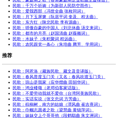
民歌：豪庭阁之歌（香港豪庭阁企业歌曲主旋律谱）
民歌：千万个祈祷（为新邵人民防空而作）
民歌：爱我西部（冯世全曲 张枚同词）
民歌：月下玉屏箫（阮居平词 奎及、程太曲）
民歌：东方红（陕北民歌 李有源曲）
民歌：骄傲自豪的中国人（刘北休曲 汤文来词）
民歌：都市的月亮（赵国清曲 赵薇嶶词）
民歌：水妹子（朱积聚词 程远曲）
民歌：农民跟党一条心（朱培曲 腾芳、学用词）
推荐
民歌：阿惹洛（藏族民歌、藏文及音译版）
民歌：春风普度玉门关（又名：春风吹渡玉门关）
民歌：琼山是我家（应华熠曲 田韶华词）
民歌：鸿业楼颂（老邓伯客家话版）
民歌：不爱劳动我就不爱你（台湾阿美族民歌）
民歌：实话实说（张文忠词 方芳曲）
民歌：棕榈树，南方的姑娘（渭风曲 崔吉熹词）
民歌：巾帼志愿者之歌（梁慧曲 黄锦萍词）
民歌：妹妹交上个哥哥他（段鹤聪曲 朱文洲词）