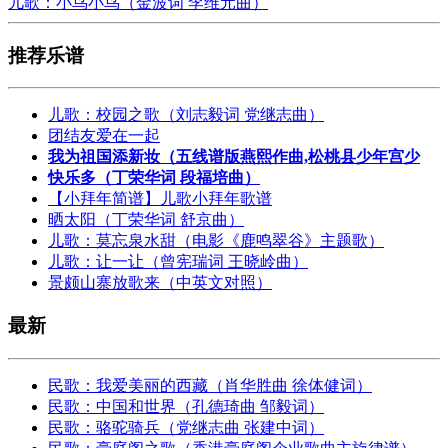
儿歌：小鸟小鸟（金波词 李维元曲）
推荐乐谱
儿歌：校园之歌（刘志毅词 党继志曲）
团结友爱在一起
我为祖国添新妆（五线谱版燕熙作曲,松桃县少年宫少
快乐多（丁荣华词 段福培曲）
【小拜年简谱】儿歌小拜年歌谱
晒太阳（丁荣华词 舒京曲）
儿歌：莫忘泉水甜（电影《鹿鸣翠谷》主题歌）
儿歌：让一让（曾宪瑞词 王晓岭曲）
景颇山寨放歌来（中英文对照）
最新
民歌：我爱美丽的西藏（肖华胜曲 徐体健词）
民歌：中国和世界（孔德琦曲 邹毅词）
民歌：骆驼骑兵（党继志曲 张建中词）