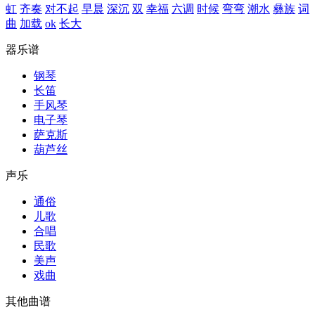
虹
齐奏
对不起
早晨
深沉
双
幸福
六调
时候
弯弯
潮水
彝族
词
曲
加载
ok
长大
器乐谱
钢琴
长笛
手风琴
电子琴
萨克斯
葫芦丝
声乐
通俗
儿歌
合唱
民歌
美声
戏曲
其他曲谱