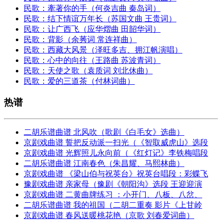
民歌：牽著你的手（何炎吉曲 秦岛词）
民歌：结下情谊万年长（苏国文曲 王贵词）
民歌：让广西飞（应华熠曲 田韶华词）
民歌：背影（余莠词 常连祥曲）
民歌：西藏大风景（泽旺多吉、拥江帆演唱）
民歌：心中的向往（王路曲 苏波青词）
民歌：天使之歌（袁质词 刘北休曲）
民歌：爱的三道茶（付林词曲）
热谱
二胡乐谱曲谱 北风吹（歌剧《白毛女》选曲）
京剧戏曲谱 誓把反动派一扫光（《智取威虎山》选段
京剧戏曲谱 光辉照儿永向前（《红灯记》李铁梅唱段
二胡乐谱曲谱 江南春色（朱昌耀、马熙林曲）
京剧戏曲谱 《梁山伯与祝英台》祝英台唱段：彩蝶飞
豫剧戏曲谱 亲家母（豫剧《朝阳沟》选段 王迎迎演
京剧戏曲谱 二黄曲牌练习 ：小开门、八板、八岔、
二胡乐谱曲谱 我的祖国（二胡二重奏 影片《上甘岭
京剧戏曲谱 春风送暖桃花艳（京歌 刘春爱词曲）