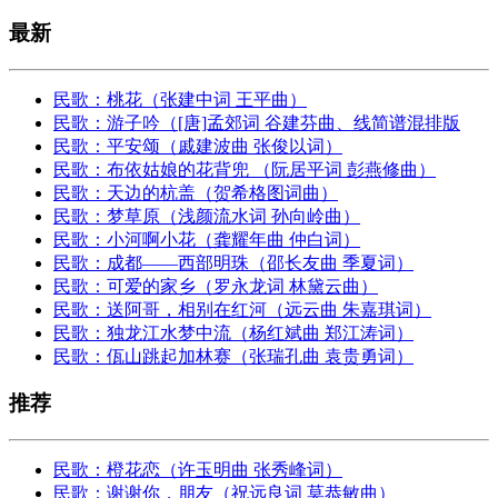
最新
民歌：桃花（张建中词 王平曲）
民歌：游子吟（[唐]孟郊词 谷建芬曲、线简谱混排版
民歌：平安颂（戚建波曲 张俊以词）
民歌：布依姑娘的花背兜 （阮居平词 彭燕修曲）
民歌：天边的杭盖（贺希格图词曲）
民歌：梦草原（浅颜流水词 孙向岭曲）
民歌：小河啊小花（龚耀年曲 仲白词）
民歌：成都——西部明珠（邵长友曲 季夏词）
民歌：可爱的家乡（罗永龙词 林黛云曲）
民歌：送阿哥，相别在红河（远云曲 朱嘉琪词）
民歌：独龙江水梦中流（杨红斌曲 郑江涛词）
民歌：佤山跳起加林赛（张瑞孔曲 袁贵勇词）
推荐
民歌：橙花恋（许玉明曲 张秀峰词）
民歌：谢谢你，朋友（祝远良词 莫恭敏曲）