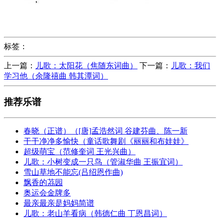
标签：
上一篇：
儿歌：太阳花（焦随东词曲）
下一篇：
儿歌：我们
学习他（余隆禧曲 韩其潭词）
推荐乐谱
春晓（正谱）（[唐]孟浩然词 谷建芬曲、陈一新
干干净净多愉快（童话歌舞剧《丽丽和布娃娃》
超级萌宝（范修奎词 王光兴曲）
儿歌：小树变成一只鸟（管淑华曲 王振宜词）
雪山草地不能忘(吕绍恩作曲)
飘香的茘园
奥运会金牌多
最亲最亲是妈妈简谱
儿歌：老山羊看病（韩德仁曲 丁恩昌词）