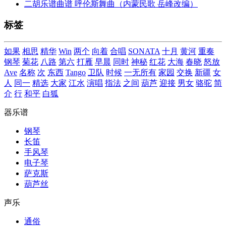
二胡乐谱曲谱 呼伦斯舞曲（内蒙民歌 岳峰改编）
标签
如果
相思
精华
Win
两个
向着
合唱
SONATA
十月
黄河
重奏
钢琴
菊花
八路
第六
打雁
早晨
同时
神秘
红花
大海
春晓
怒放
Ave
名称
次
东西
Tango
卫队
时候
一无所有
家园
交换
新疆
女
人
同一
精选
大家
江水
演唱
指法
之间
葫芦
迎接
男女
骆驼
简
介
行
和平
白狐
器乐谱
钢琴
长笛
手风琴
电子琴
萨克斯
葫芦丝
声乐
通俗