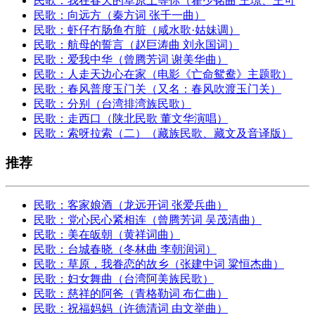
民歌：我在春天的草原上等你（翟少铭曲 王璟、王可
民歌：向远方（秦方词 张千一曲）
民歌：虾仔冇肠鱼冇脏（咸水歌·姑妹调）
民歌：航母的誓言（赵巨涛曲 刘永国词）
民歌：爱我中华（曾腾芳词 谢美华曲）
民歌：人走天边心在家（电影《亡命鸳鸯》主题歌）
民歌：春风普度玉门关（又名：春风吹渡玉门关）
民歌：分别（台湾排湾族民歌）
民歌：走西口（陕北民歌 董文华演唱）
民歌：索呀拉索（二）（藏族民歌、藏文及音译版）
推荐
民歌：客家娘酒（龙远开词 张爱兵曲）
民歌：党心民心紧相连（曾腾芳词 吴茂清曲）
民歌：美在皈朝（黄祥词曲）
民歌：台城春晓（冬林曲 李朝润词）
民歌：草原，我眷恋的故乡（张建中词 粱恒杰曲）
民歌：妇女舞曲（台湾阿美族民歌）
民歌：慈祥的阿爸（青格勒词 布仁曲）
民歌：祝福妈妈（许德清词 由文举曲）