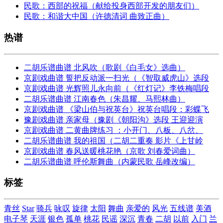
民歌：西部的祝福（献给投身西部开发的朋友们）
民歌：和谐大中国（许德清词 曲致正曲）
热谱
二胡乐谱曲谱 北风吹（歌剧《白毛女》选曲）
京剧戏曲谱 誓把反动派一扫光（《智取威虎山》选段
京剧戏曲谱 光辉照儿永向前（《红灯记》李铁梅唱段
二胡乐谱曲谱 江南春色（朱昌耀、马熙林曲）
京剧戏曲谱 《梁山伯与祝英台》祝英台唱段：彩蝶飞
豫剧戏曲谱 亲家母（豫剧《朝阳沟》选段 王迎迎演
京剧戏曲谱 二黄曲牌练习 ：小开门、八板、八岔、
二胡乐谱曲谱 我的祖国（二胡二重奏 影片《上甘岭
京剧戏曲谱 春风送暖桃花艳（京歌 刘春爱词曲）
二胡乐谱曲谱 呼伦斯舞曲（内蒙民歌 岳峰改编）
标签
青丝
Star
骑兵
咏叹
旋律
太阳
舞曲
亲爱的
风光
五线谱
美酒
电子琴
天涯
银色
孤单
桃花
民谣
深沉
青春
二胡
以前
入门
兰