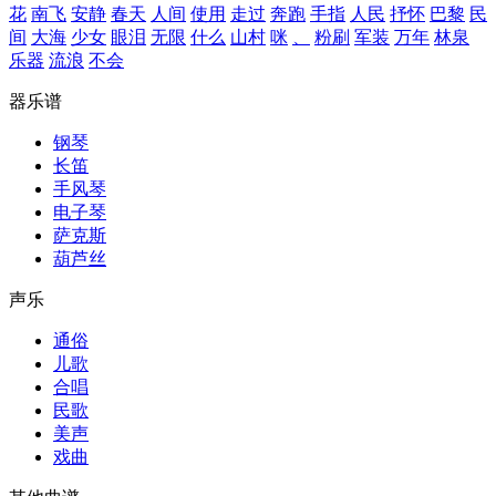
花
南飞
安静
春天
人间
使用
走过
奔跑
手指
人民
抒怀
巴黎
民
间
大海
少女
眼泪
无限
什么
山村
咪
、
粉刷
军装
万年
林泉
乐器
流浪
不会
器乐谱
钢琴
长笛
手风琴
电子琴
萨克斯
葫芦丝
声乐
通俗
儿歌
合唱
民歌
美声
戏曲