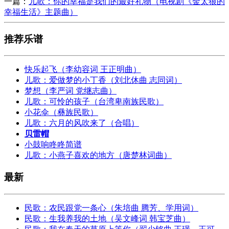
一篇：
儿歌：你的幸福是我们的最好礼物（电视剧《金太狼的
幸福生活》主题曲）
推荐乐谱
快乐起飞（李幼容词 王正明曲）
儿歌：爱做梦的小丁香（刘北休曲 志同词）
梦想（李严词 党继志曲）
儿歌：可怜的孩子（台湾卑南族民歌）
小花伞（彝族民歌）
儿歌：六月的风吹来了（合唱）
贝雷帽
小鼓响咚咚简谱
儿歌：小燕子喜欢的地方（唐楚林词曲）
最新
民歌：农民跟党一条心（朱培曲 腾芳、学用词）
民歌：生我养我的土地（吴文峰词 韩宝芝曲）