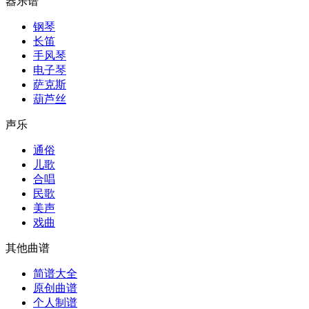
器乐谱
钢琴
长笛
手风琴
电子琴
萨克斯
葫芦丝
声乐
通俗
儿歌
合唱
民歌
美声
戏曲
其他曲谱
简谱大全
原创曲谱
个人制谱