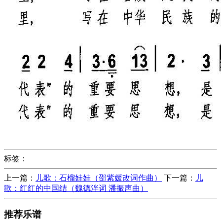
标签：
上一篇：
儿歌：石榴娃娃（邵紫媛改词作曲）
下一篇：
儿
歌：红红的中国结（魏德泮词 潘振声曲）
推荐乐谱