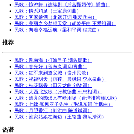
民歌：惊鸿舞（连续剧《后宫甄嬛传》插曲）
民歌：情系鸡足（王宝康词曲）
民歌：客家娘酒（龙远开词 张爱兵曲）
民歌：美丽之乡梦想天堂（胡乾平曲 王爱祖词）
民歌：向着幸福远航（梁和平词 程龙曲）
推荐
民歌：跑南海（打渔号子 满族民歌）
民歌：春光好（贺东久词 印青曲）
民歌：红军来到遵义城（贵州民歌）
民歌：祝福明天（雨莲、晨枫词 李水泉曲）
民歌：桂花飘香（田云龙曲 刘铭词）
民歌：大西北放歌（张教德曲 韩忠相词）
民歌：漂亮的懒汉又有啥用场（台湾排湾族民歌）
民歌：七律·和柳亚子先生（毛泽东词 叶枫曲）
民歌：月照香江（刘洪曲 陈道斌词）
民歌：渔家姑娘在海边（王铭曲 黎汝清词）
热谱