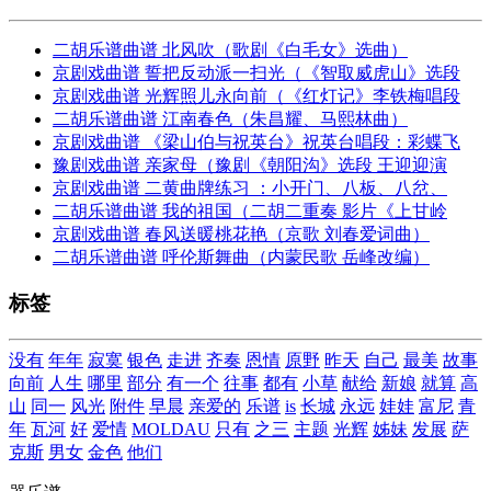
二胡乐谱曲谱 北风吹（歌剧《白毛女》选曲）
京剧戏曲谱 誓把反动派一扫光（《智取威虎山》选段
京剧戏曲谱 光辉照儿永向前（《红灯记》李铁梅唱段
二胡乐谱曲谱 江南春色（朱昌耀、马熙林曲）
京剧戏曲谱 《梁山伯与祝英台》祝英台唱段：彩蝶飞
豫剧戏曲谱 亲家母（豫剧《朝阳沟》选段 王迎迎演
京剧戏曲谱 二黄曲牌练习 ：小开门、八板、八岔、
二胡乐谱曲谱 我的祖国（二胡二重奏 影片《上甘岭
京剧戏曲谱 春风送暖桃花艳（京歌 刘春爱词曲）
二胡乐谱曲谱 呼伦斯舞曲（内蒙民歌 岳峰改编）
标签
没有
年年
寂寞
银色
走进
齐奏
恩情
原野
昨天
自己
最美
故事
向前
人生
哪里
部分
有一个
往事
都有
小草
献给
新娘
就算
高
山
同一
风光
附件
早晨
亲爱的
乐谱
is
长城
永远
娃娃
富尼
青
年
瓦河
好
爱情
MOLDAU
只有
之三
主题
光辉
姊妹
发展
萨
克斯
男女
金色
他们