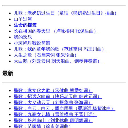
儿歌：老奶奶过生日（童话《熊奶奶过生日》插曲）
山羊过河
生命的摇篮
长在祖国的春天里 （卢咏椿词 张保生曲）
我的欢乐
小斑鸠对我说简谱
儿歌：我的童年我的歌（范修奎词 冯玉川曲）
人生之歌（石启荣词 张朱论曲）
大白鹅（刘云云词 刘天浪曲、钢琴伴奏谱）
最新
民歌：孝文化之歌（宋健曲 熊爱红词）
民歌：招远永向前（快乐老天曲 韩述元词）
民歌：大义动云天（刘振华曲 张海词）
民歌：白云，白云，飘向哪里（矍琮词 杨紫冰曲）
民歌：九寨女儿情（雷维模曲 王晋川词）
民歌：悠然南山（刘北休曲 唐明辉词）
民歌：苗家情（徐永弟词曲）