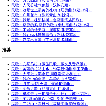
民歌：月儿圆圆（羽佳词 刘北休曲）
民歌：人民公社气象新（汉族安顺）
民歌：这是世上最美的礼物（屈勇曲 张建中词）
民歌：广州花市（张筠青曲 陈毅词）
民歌：我是一棵酸桔树（台湾排湾族民歌）
民歌：草原的风 草原的歌（李红霞曲 张建中词）
民歌：不老的信天游（屈塬词 张宏亮曲）
民歌：我在纳林湖等着你（呼斯楞演唱）
民歌：汉字出玄黄（丁恩昌词 马啸曲）
推荐
民歌：几尼马松（藏族民歌、藏文及音译版）
民歌：美丽的拉祜山乡（钟学新词曲 李玉保曲）
民歌：太阳鼓（邓永旺 周廷发词 林海曲）
民歌：我心中的南湖（牟学农曲 邹毅词）
民歌：月亮 太阳 火塘（何琴柯词曲）
民歌：军号之歌（胡旭东曲 屈塬词）
民歌：杨柳青（一把扇子七寸长）（苏北民歌）
民歌：阿吾勒的黄昏（赵思恩词 曾腾芳曲）
民歌：二郎山上看日出（蒙进平曲 赖维辉词）