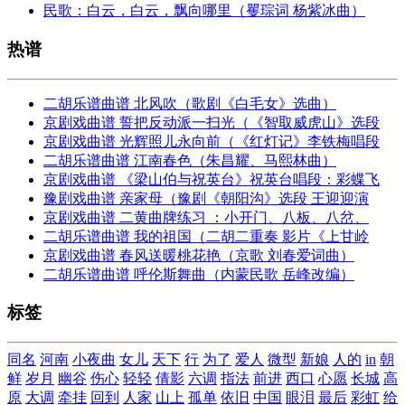
民歌：白云，白云，飘向哪里（矍琮词 杨紫冰曲）
热谱
二胡乐谱曲谱 北风吹（歌剧《白毛女》选曲）
京剧戏曲谱 誓把反动派一扫光（《智取威虎山》选段
京剧戏曲谱 光辉照儿永向前（《红灯记》李铁梅唱段
二胡乐谱曲谱 江南春色（朱昌耀、马熙林曲）
京剧戏曲谱 《梁山伯与祝英台》祝英台唱段：彩蝶飞
豫剧戏曲谱 亲家母（豫剧《朝阳沟》选段 王迎迎演
京剧戏曲谱 二黄曲牌练习 ：小开门、八板、八岔、
二胡乐谱曲谱 我的祖国（二胡二重奏 影片《上甘岭
京剧戏曲谱 春风送暖桃花艳（京歌 刘春爱词曲）
二胡乐谱曲谱 呼伦斯舞曲（内蒙民歌 岳峰改编）
标签
同名
河南
小夜曲
女儿
天下
行
为了
爱人
微型
新娘
人的
in
朝
鲜
岁月
幽谷
伤心
轻轻
倩影
六调
指法
前进
西口
心愿
长城
高
原
大调
牵挂
回到
人家
山上
孤单
依旧
中国
眼泪
最后
彩虹
给