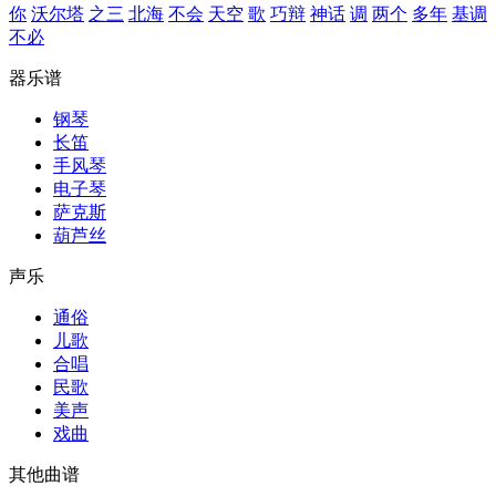
你
沃尔塔
之三
北海
不会
天空
歌
巧辩
神话
调
两个
多年
基调
不必
器乐谱
钢琴
长笛
手风琴
电子琴
萨克斯
葫芦丝
声乐
通俗
儿歌
合唱
民歌
美声
戏曲
其他曲谱