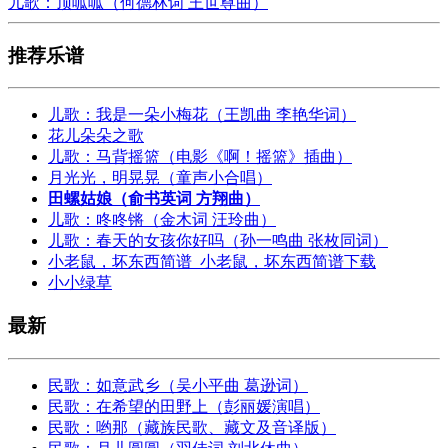
儿歌：顶呱呱（何德林词 王世尊曲）
推荐乐谱
儿歌：我是一朵小梅花（王凯曲 李艳华词）
花儿朵朵之歌
儿歌：马背摇篮（电影《啊！摇篮》插曲）
月光光，明晃晃（童声小合唱）
田螺姑娘（俞书英词 方翔曲）
儿歌：咚咚锵（金木词 汪玲曲）
儿歌：春天的女孩你好吗（孙一鸣曲 张枚同词）
小老鼠，坏东西简谱_小老鼠，坏东西简谱下载
小小绿草
最新
民歌：如意武乡（吴小平曲 葛逊词）
民歌：在希望的田野上（彭丽媛演唱）
民歌：哟那（藏族民歌、藏文及音译版）