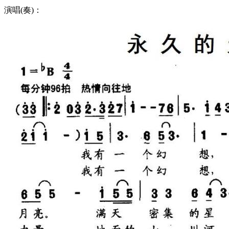
演唱(奏)：