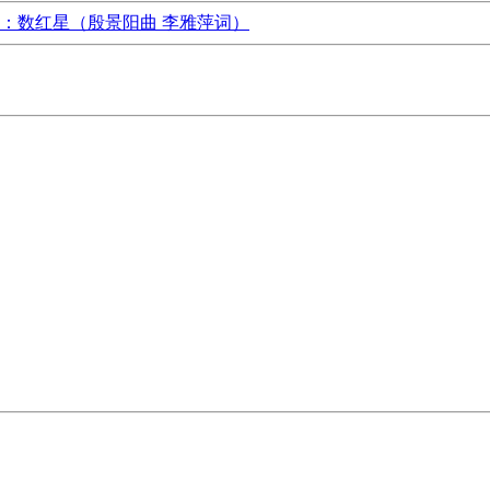
：数红星（殷景阳曲 李雅萍词）