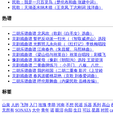
民歌：我是一只百灵鸟（楚伦布和曲 张建中词）
民歌：天湖圣水纳木措（王克凤 丁志刚词 浅洋曲）
热谱
二胡乐谱曲谱 北风吹（歌剧《白毛女》选曲）
京剧戏曲谱 誓把反动派一扫光（《智取威虎山》选段
京剧戏曲谱 光辉照儿永向前（《红灯记》李铁梅唱段
二胡乐谱曲谱 江南春色（朱昌耀、马熙林曲）
京剧戏曲谱 《梁山伯与祝英台》祝英台唱段：彩蝶飞
豫剧戏曲谱 亲家母（豫剧《朝阳沟》选段 王迎迎演
京剧戏曲谱 二黄曲牌练习 ：小开门、八板、八岔、
二胡乐谱曲谱 我的祖国（二胡二重奏 影片《上甘岭
京剧戏曲谱 春风送暖桃花艳（京歌 刘春爱词曲）
二胡乐谱曲谱 呼伦斯舞曲（内蒙民歌 岳峰改编）
标签
山泉
人的
飞翔
入门
玫瑰
李萌
河南
不想
民谣
乐器
系列
高山
无所有
SONATA
大中
青年
谣
眼泪
向阳
生日
可以
星愿
对照
c