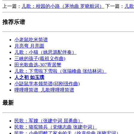
上一篇：
儿歌：校园的小路（茅地曲 罗晓航词）
下一篇：
儿歌
推荐乐谱
小老鼠吃米简谱
月亮弯 月亮圆
儿歌：小猫（姚思源配伴奏）
三峡的孩子(戢祖义作曲)
田光歌曲选-307寄居蟹
儿歌：下雪啦下雪啦（张瑞峰曲 张结林词）
人之初 如玉璞
小鼯鼠学本领简谱(邱刚强作曲)
哩哩哩简谱_儿歌哩哩哩简谱
最新
民歌：军嫂（张建中词 屈勇曲）
民歌：骆驼骑兵（党继志曲 张建中词）
民歌：小曲唱醉了家乡的天（徐克俭曲 张晓宏词）