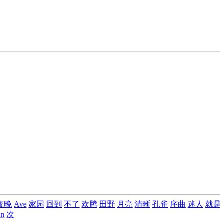
夜晚
Ave
家园
回到
不了
欢腾
田野
月亮
清晰
孔雀
序曲
迷人
就
an
次