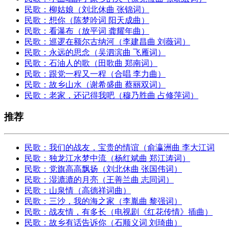
民歌：柳姑娘（刘北休曲 张锦词）
民歌：想你（陈梦吟词 阳天成曲）
民歌：看瀑布（放平词 龚耀年曲）
民歌：巡逻在额尔古纳河（李建昌曲 刘薇词）
民歌：永远的思念（吴泗滨曲 飞雁词）
民歌：石油人的歌（田歌曲 郑南词）
民歌：跟党一程又一程（合唱 李力曲）
民歌：故乡山水（谢希盛曲 蔡丽双词）
民歌：老家，还记得我吧（穆乃胜曲 占修萍词）
推荐
民歌：我们的战友，宝贵的情谊（俞瀛洲曲 李大江词
民歌：独龙江水梦中流（杨红斌曲 郑江涛词）
民歌：党旗高高飘扬（刘北休曲 张国伟词）
民歌：湿漉漉的月亮（王善兰曲 志同词）
民歌：山泉情（高德祥词曲）
民歌：三沙，我的海之家（李胤曲 黎强词）
民歌：战友情，有多长（电视剧《红花传情》插曲）
民歌：故乡有话告诉你（石顺义词 刘琦曲）