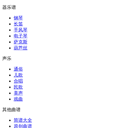
器乐谱
钢琴
长笛
手风琴
电子琴
萨克斯
葫芦丝
声乐
通俗
儿歌
合唱
民歌
美声
戏曲
其他曲谱
简谱大全
原创曲谱