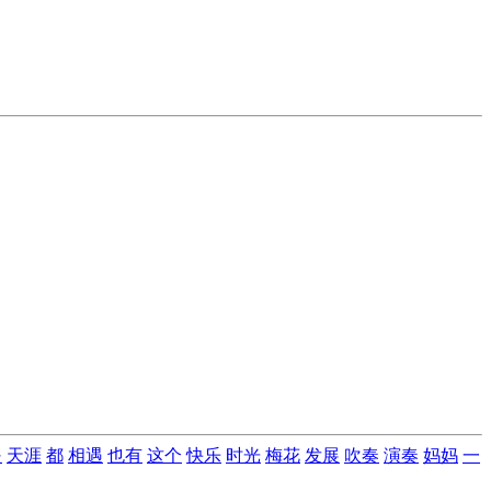
是
天涯
都
相遇
也有
这个
快乐
时光
梅花
发展
吹奏
演奏
妈妈
一