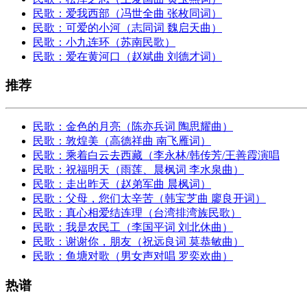
民歌：爱我西部（冯世全曲 张枚同词）
民歌：可爱的小河（志同词 魏启天曲）
民歌：小九连环（苏南民歌）
民歌：爱在黄河口（赵斌曲 刘德才词）
推荐
民歌：金色的月亮（陈亦兵词 陶思耀曲）
民歌：敦煌美（高德祥曲 南飞雁词）
民歌：乘着白云去西藏（李永林/韩传芳/王善霞演唱
民歌：祝福明天（雨莲、晨枫词 李水泉曲）
民歌：走出昨天（赵弟军曲 晨枫词）
民歌：父母，您们太辛苦（韩宝芝曲 廖良开词）
民歌：真心相爱结连理（台湾排湾族民歌）
民歌：我是农民工（李国平词 刘北休曲）
民歌：谢谢你，朋友（祝远良词 莫恭敏曲）
民歌：鱼塘对歌（男女声对唱 罗奕欢曲）
热谱