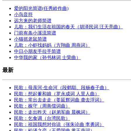
爱的阳光简谱(任秀岭作曲)
小鸟音符
远方来的老师简谱
儿歌：我们生活在祖国的春天（胡泽民词 汪天亮曲）
门前有条小溪流简谱
小猫抓老鼠简谱
儿歌：小虾找妈妈（方翔曲 周燕词）
中日小朋友手拉手简谱
中华我的家（孙书林词 士荣曲）
最新
民歌：母亲河·生命河（段鹤聪、段杨春子曲）
民歌：想起爹和娘（罗永成词 人里人曲）
民歌：常出去走走（姜延辉词曲 龚去浮词）
民歌：株守（周善儒词曲）
民歌：走出昨天（赵弟军曲 晨枫词）
民歌：乞食调（台湾民歌）
民歌：祖国我想对你说（张朱论曲 李勇词）
民歌：松泽之恋（王爱国曲 黄玉燕词）