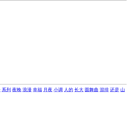
一
系列
夜晚
浪漫
幸福
月夜
小调
人的
长大
圆舞曲
混排
还是
山