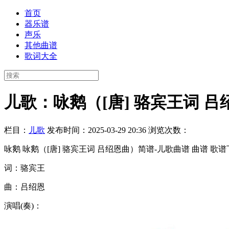
首页
器乐谱
声乐
其他曲谱
歌词大全
儿歌：咏鹅（[唐] 骆宾王词 吕
栏目：
儿歌
发布时间：2025-03-29 20:36
浏览次数：
咏鹅 咏鹅（[唐] 骆宾王词 吕绍恩曲）简谱-儿歌曲谱 曲谱 歌
词：骆宾王
曲：吕绍恩
演唱(奏)：