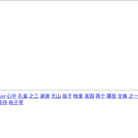
Ave
心中
孔雀
之三
谢谢
天山
孩子
牧童
美国
两个
哪里
交换
之
等待
电子琴