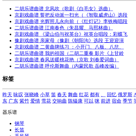
二胡乐谱曲谱 北风吹（歌剧《白毛女》选曲）
京剧戏曲谱 誓把反动派一扫光（《智取威虎山》选段
京剧戏曲谱 光辉照儿永向前（《红灯记》李铁梅唱段
二胡乐谱曲谱 江南春色（朱昌耀、马熙林曲）
京剧戏曲谱 《梁山伯与祝英台》祝英台唱段：彩蝶飞
豫剧戏曲谱 亲家母（豫剧《朝阳沟》选段 王迎迎演
京剧戏曲谱 二黄曲牌练习 ：小开门、八板、八岔、
二胡乐谱曲谱 我的祖国（二胡二重奏 影片《上甘岭
京剧戏曲谱 春风送暖桃花艳（京歌 刘春爱词曲）
二胡乐谱曲谱 呼伦斯舞曲（内蒙民歌 岳峰改编）
标签
昨天
咏叹
张晓峰
小草
笛
春天
舞曲
红花
都有
、
回忆
俄罗斯
东
广东
紫竹
爱情
雪花
交响曲
陈镒康
可以
咪
前进
宿命
季节
器乐谱
钢琴
长笛