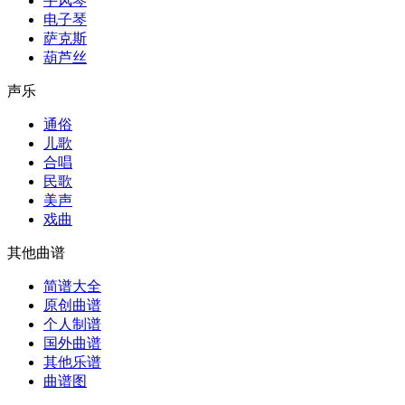
手风琴
电子琴
萨克斯
葫芦丝
声乐
通俗
儿歌
合唱
民歌
美声
戏曲
其他曲谱
简谱大全
原创曲谱
个人制谱
国外曲谱
其他乐谱
曲谱图