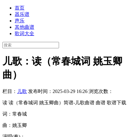
首页
器乐谱
声乐
其他曲谱
歌词大全
儿歌：读（常春城词 姚玉卿
曲）
栏目：
儿歌
发布时间：2025-03-29 16:26
浏览次数：
读 读（常春城词 姚玉卿曲）简谱-儿歌曲谱 曲谱 歌谱下载
词：常春城
曲：姚玉卿
演唱(奏)：