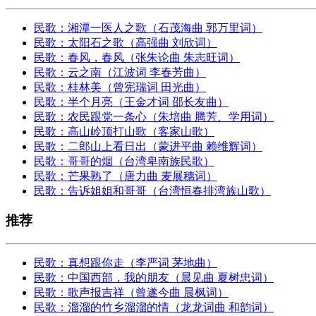
民歌：湘潭一医人之歌（石茂海曲 郭万里词）
民歌：太阳石之歌（高强曲 刘欣词）
民歌：春风，春风（张朱论曲 朱志旺词）
民歌：云之南（江波词 李春芳曲）
民歌：桂林美（曾宪瑞词 田光曲）
民歌：半个月亮（王金才词 邵长友曲）
民歌：农民跟党一条心（朱培曲 腾芳、学用词）
民歌：高山岭顶打山歌（客家山歌）
民歌：二郎山上看日出（蒙进平曲 赖维辉词）
民歌：哥哥的烟（台湾卑南族民歌）
民歌：芒果熟了（唐力曲 麦展穗词）
民歌：告诉姐姐和哥哥（台湾恒春排湾族山歌）
推荐
民歌：真想跟你走（李严词 茅地曲）
民歌：中国西部，我的朋友（晨见曲 夏树忠词）
民歌：歌声报吉祥（曾遂今曲 晨枫词）
民歌：溜溜的竹乡溜溜的情（龙龙词曲 和韵词）