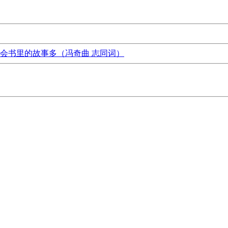
会书里的故事多（冯奇曲 志同词）