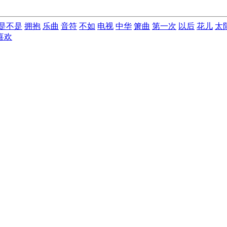
是不是
拥抱
乐曲
音符
不如
电视
中华
箫曲
第一次
以后
花儿
太
喜欢