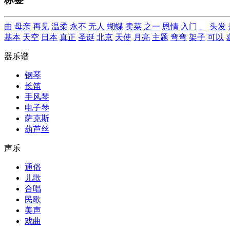
曲
母亲
再见
温柔
永不
无人
蝴蝶
卖菜
之一
恩情
入门
、
头发
基本
天空
日本
真正
圣诞
北京
天使
月亮
主题
弯弯
架子
可以
器乐谱
钢琴
长笛
手风琴
电子琴
萨克斯
葫芦丝
声乐
通俗
儿歌
合唱
民歌
美声
戏曲