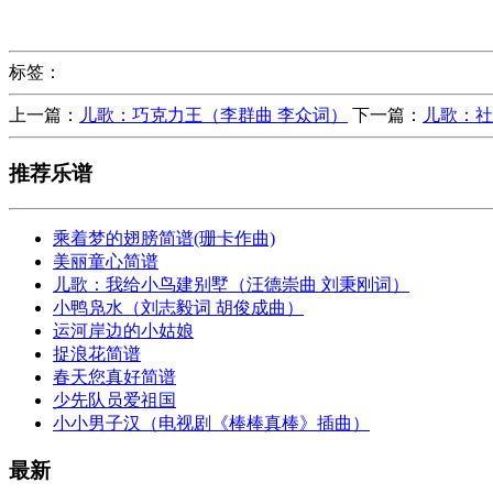
标签：
上一篇：
儿歌：巧克力王（李群曲 李众词）
下一篇：
儿歌：社
推荐乐谱
乘着梦的翅膀简谱(珊卡作曲)
美丽童心简谱
儿歌：我给小鸟建别墅（汪德崇曲 刘秉刚词）
小鸭凫水（刘志毅词 胡俊成曲）
运河岸边的小姑娘
捉浪花简谱
春天您真好简谱
少先队员爱祖国
小小男子汉（电视剧《棒棒真棒》插曲）
最新