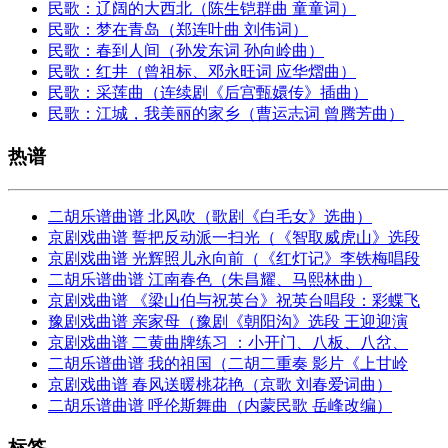
民歌：辽阔的大西北（陈生铠群曲 童童词）
民歌：梦在青岛（郑连叶曲 刘伟词）
民歌：春到人间（孙发东词 孙向岭曲）
民歌：红井（曾祖标、邓永旺词 应华熠曲）
民歌：采莲曲（连续剧《后宫甄嬛传》插曲）
民歌：江城，我美丽的家乡（曹运志词 曾腾芳曲）
热谱
二胡乐谱曲谱 北风吹（歌剧《白毛女》选曲）
京剧戏曲谱 誓把反动派一扫光（《智取威虎山》选段
京剧戏曲谱 光辉照儿永向前（《红灯记》李铁梅唱段
二胡乐谱曲谱 江南春色（朱昌耀、马熙林曲）
京剧戏曲谱 《梁山伯与祝英台》祝英台唱段：彩蝶飞
豫剧戏曲谱 亲家母（豫剧《朝阳沟》选段 王迎迎演
京剧戏曲谱 二黄曲牌练习 ：小开门、八板、八岔、
二胡乐谱曲谱 我的祖国（二胡二重奏 影片《上甘岭
京剧戏曲谱 春风送暖桃花艳（京歌 刘春爱词曲）
二胡乐谱曲谱 呼伦斯舞曲（内蒙民歌 岳峰改编）
标签