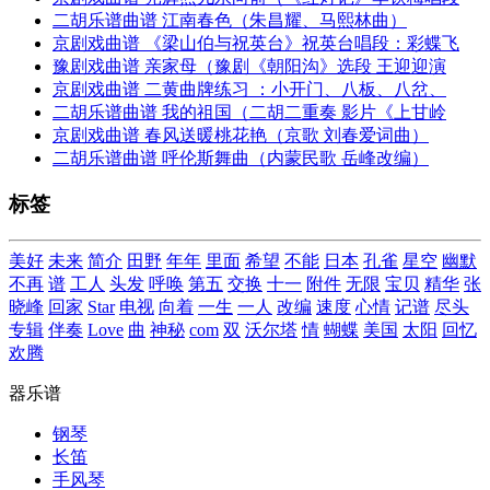
二胡乐谱曲谱 江南春色（朱昌耀、马熙林曲）
京剧戏曲谱 《梁山伯与祝英台》祝英台唱段：彩蝶飞
豫剧戏曲谱 亲家母（豫剧《朝阳沟》选段 王迎迎演
京剧戏曲谱 二黄曲牌练习 ：小开门、八板、八岔、
二胡乐谱曲谱 我的祖国（二胡二重奏 影片《上甘岭
京剧戏曲谱 春风送暖桃花艳（京歌 刘春爱词曲）
二胡乐谱曲谱 呼伦斯舞曲（内蒙民歌 岳峰改编）
标签
美好
未来
简介
田野
年年
里面
希望
不能
日本
孔雀
星空
幽默
不再
谱
工人
头发
呼唤
第五
交换
十一
附件
无限
宝贝
精华
张
晓峰
回家
Star
电视
向着
一生
一人
改编
速度
心情
记谱
尽头
专辑
伴奏
Love
曲
神秘
com
双
沃尔塔
情
蝴蝶
美国
太阳
回忆
欢腾
器乐谱
钢琴
长笛
手风琴