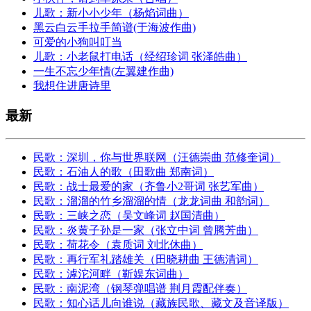
儿歌：新小小少年（杨焰词曲）
黑云白云手拉手简谱(于海波作曲)
可爱的小狗叫叮当
儿歌：小老鼠打电话（经绍珍词 张泽皓曲）
一生不忘少年情(左翼建作曲)
我想住进唐诗里
最新
民歌：深圳，你与世界联网（汪德崇曲 范修奎词）
民歌：石油人的歌（田歌曲 郑南词）
民歌：战士最爱的家（齐鲁小2哥词 张艺军曲）
民歌：溜溜的竹乡溜溜的情（龙龙词曲 和韵词）
民歌：三峡之恋（吴文峰词 赵国清曲）
民歌：炎黄子孙是一家（张立中词 曾腾芳曲）
民歌：荷花令（袁质词 刘北休曲）
民歌：再行军礼踏雄关（田晓耕曲 王德清词）
民歌：滹沱河畔（靳娱东词曲）
民歌：南泥湾（钢琴弹唱谱 荆月霞配伴奏）
民歌：知心话儿向谁说（藏族民歌、藏文及音译版）