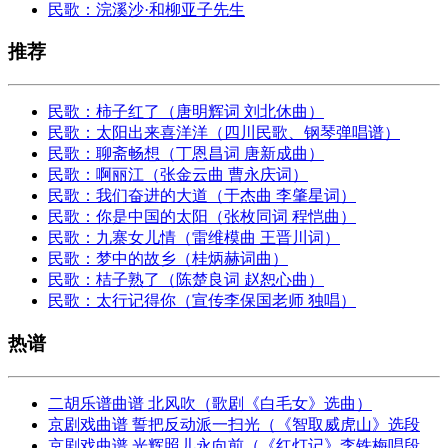
民歌：浣溪沙·和柳亚子先生
推荐
民歌：柿子红了（唐明辉词 刘北休曲）
民歌：太阳出来喜洋洋（四川民歌、钢琴弹唱谱）
民歌：聊斋畅想（丁恩昌词 唐新成曲）
民歌：啊丽江（张金云曲 曹永庆词）
民歌：我们奋进的大道（于杰曲 李肇星词）
民歌：你是中国的太阳（张枚同词 程恺曲）
民歌：九寨女儿情（雷维模曲 王晋川词）
民歌：梦中的故乡（桂炳赫词曲）
民歌：桔子熟了（陈楚良词 赵恕心曲）
民歌：太行记得你（宣传李保国老师 独唱）
热谱
二胡乐谱曲谱 北风吹（歌剧《白毛女》选曲）
京剧戏曲谱 誓把反动派一扫光（《智取威虎山》选段
京剧戏曲谱 光辉照儿永向前（《红灯记》李铁梅唱段