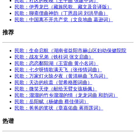
民歌：社区的夜晚（王平曲 张建中词）
民歌：伊秀龙巴（藏族民歌、藏文及音译版）
民歌：聊斋俚曲神韵（丁恩昌词 刘洪早曲）
民歌：中国离不开共产党（文良地曲 葛逊词）
推荐
民歌：生命启航（湖南省益阳市赫山区妇幼保健院院
民歌：战友兄弟（铁柱词 张文启曲）
民歌：恋恋鄱阳湖（王雷曲 黄小名词）
民歌：七夕呀情歌满天飞（张传情词曲）
民歌：万家灯火除夕夜（黄清林曲 飞鸟词）
民歌：天边的杭盖（贺希格图词曲）
民歌：微笑天使（献给无臂女孩杨佩）
民歌：溜溜的竹乡溜溜的情（龙龙词曲 和韵词）
民歌：岳阳赋（杨健曲 蔡佳倩词）
民歌：爸爸的奖状（章嘉佑曲 蒋雨莲词）
热谱