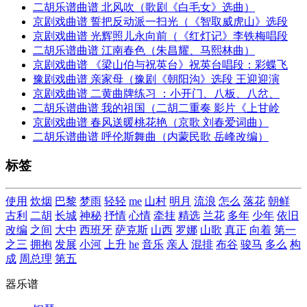
二胡乐谱曲谱 北风吹（歌剧《白毛女》选曲）
京剧戏曲谱 誓把反动派一扫光（《智取威虎山》选段
京剧戏曲谱 光辉照儿永向前（《红灯记》李铁梅唱段
二胡乐谱曲谱 江南春色（朱昌耀、马熙林曲）
京剧戏曲谱 《梁山伯与祝英台》祝英台唱段：彩蝶飞
豫剧戏曲谱 亲家母（豫剧《朝阳沟》选段 王迎迎演
京剧戏曲谱 二黄曲牌练习 ：小开门、八板、八岔、
二胡乐谱曲谱 我的祖国（二胡二重奏 影片《上甘岭
京剧戏曲谱 春风送暖桃花艳（京歌 刘春爱词曲）
二胡乐谱曲谱 呼伦斯舞曲（内蒙民歌 岳峰改编）
标签
使用
炊烟
巴黎
梦雨
轻轻
me
山村
明月
流浪
怎么
落花
朝鲜
古利
二胡
长城
神秘
抒情
心情
牵挂
精选
兰花
多年
少年
依旧
改编
之间
大中
西班牙
萨克斯
山西
罗娜
山歌
真正
向着
第一
之三
拥抱
发展
小河
上升
he
音乐
亲人
混排
布谷
骏马
多么
构
成
周总理
第五
器乐谱