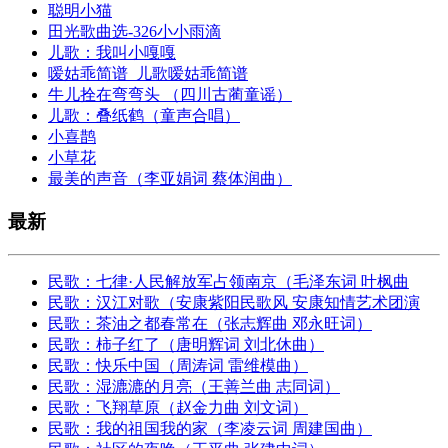
聪明小猫
田光歌曲选-326小小雨滴
儿歌：我叫小嘎嘎
嗳姑乖简谱_儿歌嗳姑乖简谱
牛儿拴在弯弯头 （四川古蔺童谣）
儿歌：叠纸鹤（童声合唱）
小喜鹊
小草花
最美的声音（李亚娟词 蔡体润曲）
最新
民歌：七律·人民解放军占领南京（毛泽东词 叶枫曲
民歌：汉江对歌（安康紫阳民歌风 安康知情艺术团演
民歌：茶油之都春常在（张志辉曲 邓永旺词）
民歌：柿子红了（唐明辉词 刘北休曲）
民歌：快乐中国（周涛词 雷维模曲）
民歌：湿漉漉的月亮（王善兰曲 志同词）
民歌：飞翔草原（赵金力曲 刘文词）
民歌：我的祖国我的家（李凌云词 周建国曲）