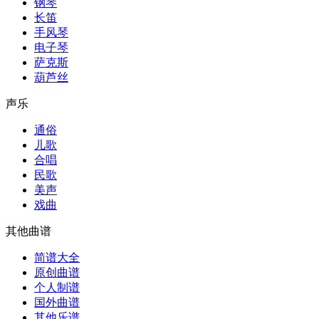
钢琴
长笛
手风琴
电子琴
萨克斯
葫芦丝
声乐
通俗
儿歌
合唱
民歌
美声
戏曲
其他曲谱
简谱大全
原创曲谱
个人制谱
国外曲谱
其他乐谱