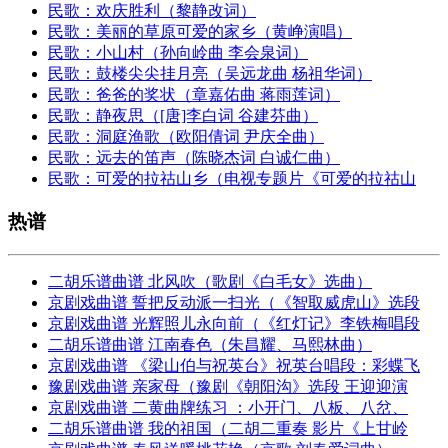
民歌：欢庆胜利（黎静改词）
民歌：美丽的草原可爱的家乡（黄峥演唱）
民歌：小山村（孙向岭曲 李会泉词）
民歌：鼓楼尖尖挂月亮（吴远龙曲 杨祖华词）
民歌：爸爸的奖状（章嘉佑曲 蒋雨莲词）
民歌：静夜思（[唐]李白词 谷建芬曲）
民歌：洞庭渔歌（欧阳倩词 尹庆全曲）
民歌：远去的笛声（陈晓杰词 白诚仁曲）
民歌：可爱的拉祜山乡（电视专题片《可爱的拉祜山
热谱
二胡乐谱曲谱 北风吹（歌剧《白毛女》选曲）
京剧戏曲谱 誓把反动派一扫光（《智取威虎山》选段
京剧戏曲谱 光辉照儿永向前（《红灯记》李铁梅唱段
二胡乐谱曲谱 江南春色（朱昌耀、马熙林曲）
京剧戏曲谱 《梁山伯与祝英台》祝英台唱段：彩蝶飞
豫剧戏曲谱 亲家母（豫剧《朝阳沟》选段 王迎迎演
京剧戏曲谱 二黄曲牌练习 ：小开门、八板、八岔、
二胡乐谱曲谱 我的祖国（二胡二重奏 影片《上甘岭