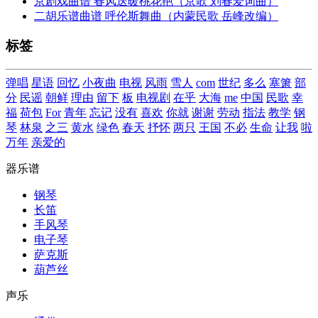
京剧戏曲谱 春风送暖桃花艳（京歌 刘春爱词曲）
二胡乐谱曲谱 呼伦斯舞曲（内蒙民歌 岳峰改编）
标签
弹唱
星语
回忆
小夜曲
电视
风雨
雪人
com
世纪
多么
塞箫
部
分
民谣
朝鲜
理由
留下
板
电视剧
在乎
大海
me
中国
民歌
幸
福
荷包
For
青年
忘记
没有
喜欢
你就
谢谢
劳动
指法
教学
钢
琴
林泉
之三
黄水
绿色
春天
抒怀
两只
王国
不必
生命
让我
啦
万年
亲爱的
器乐谱
钢琴
长笛
手风琴
电子琴
萨克斯
葫芦丝
声乐