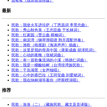
甜蜜蜜（线简谱混排版）
最新
民歌：我坐火车进垃萨（丁恩昌词 李景忠曲）
民歌：秀山秋色美（王忠臣曲 于长林词）
民歌：红家园（贾云曲 樟楠词）
民歌：南泥湾（钢琴弹唱谱 荆月霞配伴奏）
民歌：渔歌（电视剧《海涛声声》插曲）
民歌：这里是我的母亲中国（唐新成曲 胡泽民词）
民歌：心动的夜晚（张斌词曲）
民歌：有一首歌像流淌的小溪（韩德仁词曲）
民歌：我是一棵酸桔树（台湾排湾族民歌）
民歌：千岛湖景（女声独唱）
民歌：心中的香巴拉（王同安曲 刘爱斌词）
民歌：我在纳林湖等着你（呼斯楞演唱）
推荐
民歌：洛洛（二）（藏族民歌、藏文及音译版）