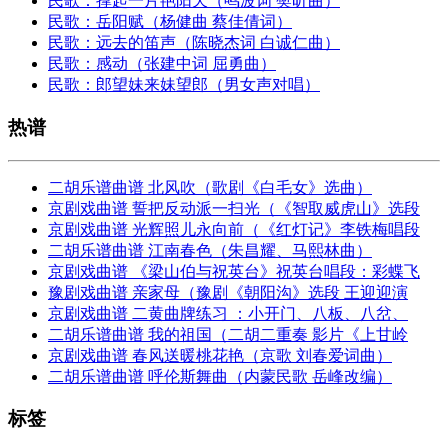
民歌：撑起一片艳阳天（鸣波词 樊昕曲）
民歌：岳阳赋（杨健曲 蔡佳倩词）
民歌：远去的笛声（陈晓杰词 白诚仁曲）
民歌：感动（张建中词 屈勇曲）
民歌：郎望妹来妹望郎（男女声对唱）
热谱
二胡乐谱曲谱 北风吹（歌剧《白毛女》选曲）
京剧戏曲谱 誓把反动派一扫光（《智取威虎山》选段
京剧戏曲谱 光辉照儿永向前（《红灯记》李铁梅唱段
二胡乐谱曲谱 江南春色（朱昌耀、马熙林曲）
京剧戏曲谱 《梁山伯与祝英台》祝英台唱段：彩蝶飞
豫剧戏曲谱 亲家母（豫剧《朝阳沟》选段 王迎迎演
京剧戏曲谱 二黄曲牌练习 ：小开门、八板、八岔、
二胡乐谱曲谱 我的祖国（二胡二重奏 影片《上甘岭
京剧戏曲谱 春风送暖桃花艳（京歌 刘春爱词曲）
二胡乐谱曲谱 呼伦斯舞曲（内蒙民歌 岳峰改编）
标签