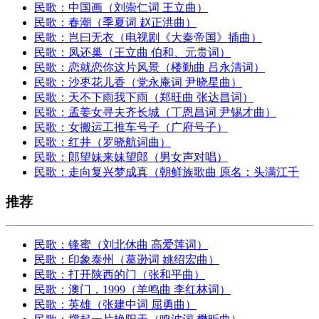
民歌：中国画（刘崇仁词 王立曲）
民歌：春潮（季夏词 赵正洪曲）
民歌：岂曰无衣（电视剧《大秦帝国》插曲）
民歌：凤还巢（王立曲 伯和、元贵词）
民歌：恋就恋你这片风景（楼勤曲 吕永清词）
民歌：沙枣花儿香（党永庵词 尹晓星曲）
民歌：天不下雨我下雨（郑旺曲 张达昌词）
民歌：孟姜女寻夫齐长城（丁恩昌词 尹锡才曲）
民歌：女搬运工推车号子（广府号子）
民歌：红井（罗晓航词曲）
民歌：郎望妹来妹望郎（男女声对唱）
民歌：走向复兴梦成真（朝鲜族歌曲 原名：头满江千
推荐
民歌：锋蜜（刘北休曲 高爱莲词）
民歌：印象泰州（葛逊词 姚绍宏曲）
民歌：打开陕西的门（张和平曲）
民歌：澳门，1999（羊鸣曲 李红林词）
民歌：英雄（张建中词 屈勇曲）