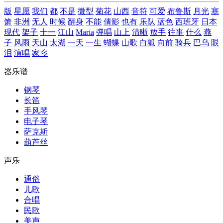
版
星愿
我们
都
不是
微型
菊花
山西
音符
可爱
布鲁斯
月光
塞
箫
非洲
无人
时候
翻身
不能
倩影
也有
乐队
蓝色
西班牙
日本
现代
架子
十一
江山
Maria
弹唱
山上
清晰
放手
往事
什么
燕
子
风雨
天山
太湖
一天
一生
蝴蝶
山歌
白狐
向前
骑兵
巴乌
眼
泪
演唱
家乡
器乐谱
钢琴
长笛
手风琴
电子琴
萨克斯
葫芦丝
声乐
通俗
儿歌
合唱
民歌
美声