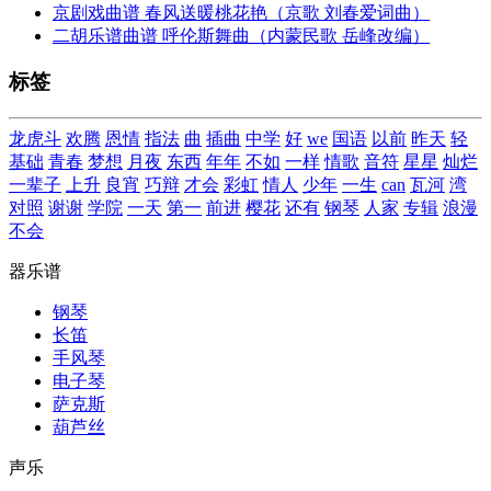
京剧戏曲谱 春风送暖桃花艳（京歌 刘春爱词曲）
二胡乐谱曲谱 呼伦斯舞曲（内蒙民歌 岳峰改编）
标签
龙虎斗
欢腾
恩情
指法
曲
插曲
中学
好
we
国语
以前
昨天
轻
基础
青春
梦想
月夜
东西
年年
不如
一样
情歌
音符
星星
灿烂
一辈子
上升
良宵
巧辩
才会
彩虹
情人
少年
一生
can
瓦河
湾
对照
谢谢
学院
一天
第一
前进
樱花
还有
钢琴
人家
专辑
浪漫
不会
器乐谱
钢琴
长笛
手风琴
电子琴
萨克斯
葫芦丝
声乐