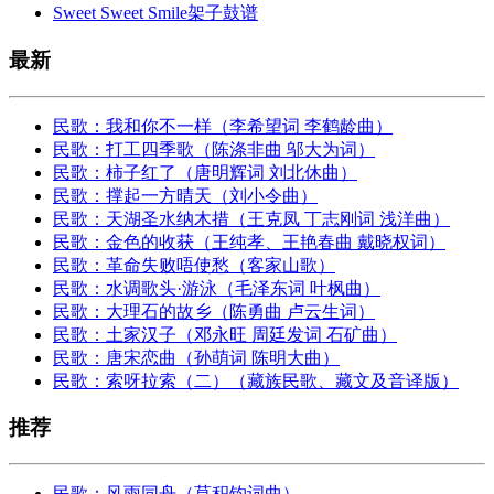
Sweet Sweet Smile架子鼓谱
最新
民歌：我和你不一样（李希望词 李鹤龄曲）
民歌：打工四季歌（陈涤非曲 邬大为词）
民歌：柿子红了（唐明辉词 刘北休曲）
民歌：撑起一方晴天（刘小令曲）
民歌：天湖圣水纳木措（王克凤 丁志刚词 浅洋曲）
民歌：金色的收获（王纯孝、王艳春曲 戴晓权词）
民歌：革命失败唔使愁（客家山歌）
民歌：水调歌头·游泳（毛泽东词 叶枫曲）
民歌：大理石的故乡（陈勇曲 卢云生词）
民歌：土家汉子（邓永旺 周廷发词 石矿曲）
民歌：唐宋恋曲（孙萌词 陈明大曲）
民歌：索呀拉索（二）（藏族民歌、藏文及音译版）
推荐
民歌：风雨同舟（莫积钧词曲）