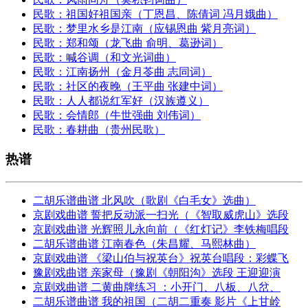
民歌：祖国好祖国亲（丁恩昌、陈倩词 冯月娥曲）
民歌：梦里水乡是江南（应锡恩曲 紫月亮词）
民歌：郑和颂（龙飞曲 俞明、葛逊词）
民歌：喊谷调（和文光词曲）
民歌：江南扬州（金月苓曲 志同词）
民歌：社区的夜晚（王平曲 张建中词）
民歌：人人都说红军好（汉族遵义）
民歌：会情郎（牛世强曲 刘伟词）
民歌：春耕曲（贵州民歌）
热谱
二胡乐谱曲谱 北风吹（歌剧《白毛女》选曲）
京剧戏曲谱 誓把反动派一扫光（《智取威虎山》选段
京剧戏曲谱 光辉照儿永向前（《红灯记》李铁梅唱段
二胡乐谱曲谱 江南春色（朱昌耀、马熙林曲）
京剧戏曲谱 《梁山伯与祝英台》祝英台唱段：彩蝶飞
豫剧戏曲谱 亲家母（豫剧《朝阳沟》选段 王迎迎演
京剧戏曲谱 二黄曲牌练习 ：小开门、八板、八岔、
二胡乐谱曲谱 我的祖国（二胡二重奏 影片《上甘岭