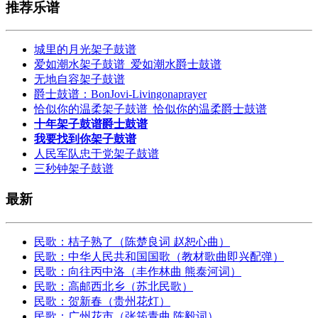
推荐乐谱
城里的月光架子鼓谱
爱如潮水架子鼓谱_爱如潮水爵士鼓谱
无地自容架子鼓谱
爵士鼓谱：BonJovi-Livingonaprayer
恰似你的温柔架子鼓谱_恰似你的温柔爵士鼓谱
十年架子鼓谱爵士鼓谱
我要找到你架子鼓谱
人民军队忠于党架子鼓谱
三秒钟架子鼓谱
最新
民歌：桔子熟了（陈楚良词 赵恕心曲）
民歌：中华人民共和国国歌（教材歌曲即兴配弹）
民歌：向往丙中洛（丰作林曲 熊泰河词）
民歌：高邮西北乡（苏北民歌）
民歌：贺新春（贵州花灯）
民歌：广州花市（张筠青曲 陈毅词）