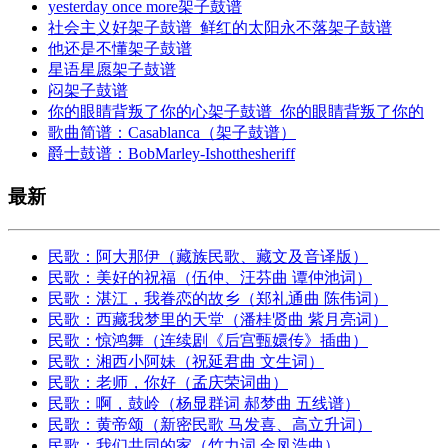
yesterday once more架子鼓谱
社会主义好架子鼓谱_鲜红的太阳永不落架子鼓谱
他还是不懂架子鼓谱
星语星愿架子鼓谱
闷架子鼓谱
你的眼睛背叛了你的心架子鼓谱_你的眼睛背叛了你的
歌曲简谱：Casablanca（架子鼓谱）
爵士鼓谱：BobMarley-Ishotthesheriff
最新
民歌：阿大那伊（藏族民歌、藏文及音译版）
民歌：美好的祝福（伍仲、汪芬曲 谭仲池词）
民歌：湛江，我眷恋的故乡（郑礼通曲 陈伟词）
民歌：西藏我梦里的天堂（潘桂贤曲 紫月亮词）
民歌：惊鸿舞（连续剧《后宫甄嬛传》插曲）
民歌：湘西小阿妹（祝延君曲 文生词）
民歌：老师，你好（孟庆荣词曲）
民歌：啊，鼓岭（杨显群词 郝梦曲 五线谱）
民歌：黄帝颂（新密民歌 马发喜、高立升词）
民歌：我们共同的家（竹力词 金凤浩曲）