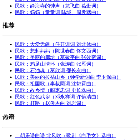
民歌：静海寺的钟声（龙飞曲 葛逊词）
民歌：妈妈（童童词 陆城、周发猛曲）
推荐
民歌：大爱无疆（任开训词 刘北休曲）
民歌：想起妈妈（陈世春曲 佟文西词）
民歌：美丽的廊坊（葛敬平曲 张效密词）
民歌：鸡足山情怀（张涛曲 张雁词）
民歌：石油魂（葛欣词 邵长友曲）
民歌：美丽的拉祜山乡（钟学新词曲 李玉保曲）
民歌：祖国歌（李叔同词 沈鹤霄曲）
民歌：故乡情（阎惠忠词 史长磊曲）
民歌：红色武乡（邓永祥词 许镜清曲）
民歌：赶路（赵俊杰曲 刘岩词）
热谱
二胡乐谱曲谱 北风吹（歌剧《白毛女》选曲）