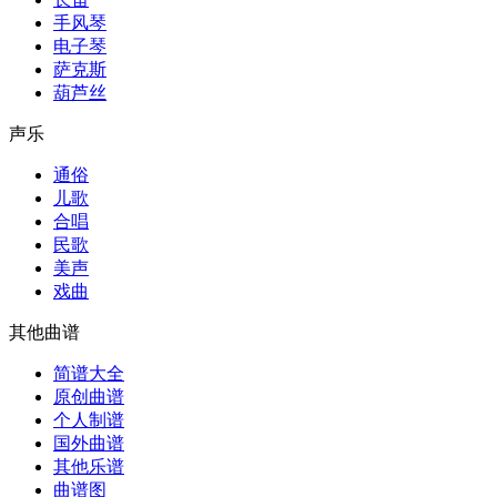
手风琴
电子琴
萨克斯
葫芦丝
声乐
通俗
儿歌
合唱
民歌
美声
戏曲
其他曲谱
简谱大全
原创曲谱
个人制谱
国外曲谱
其他乐谱
曲谱图