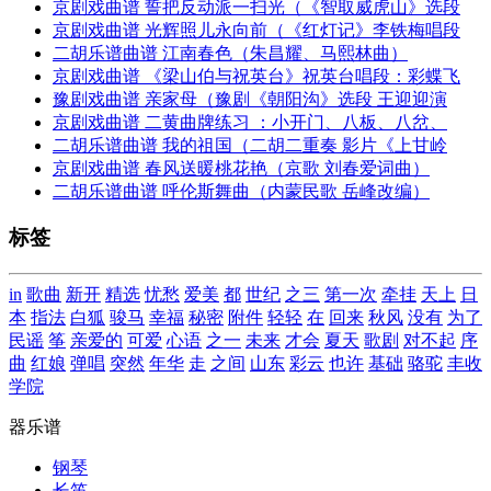
京剧戏曲谱 誓把反动派一扫光（《智取威虎山》选段
京剧戏曲谱 光辉照儿永向前（《红灯记》李铁梅唱段
二胡乐谱曲谱 江南春色（朱昌耀、马熙林曲）
京剧戏曲谱 《梁山伯与祝英台》祝英台唱段：彩蝶飞
豫剧戏曲谱 亲家母（豫剧《朝阳沟》选段 王迎迎演
京剧戏曲谱 二黄曲牌练习 ：小开门、八板、八岔、
二胡乐谱曲谱 我的祖国（二胡二重奏 影片《上甘岭
京剧戏曲谱 春风送暖桃花艳（京歌 刘春爱词曲）
二胡乐谱曲谱 呼伦斯舞曲（内蒙民歌 岳峰改编）
标签
in
歌曲
新开
精选
忧愁
爱美
都
世纪
之三
第一次
牵挂
天上
日
本
指法
白狐
骏马
幸福
秘密
附件
轻轻
在
回来
秋风
没有
为了
民谣
筝
亲爱的
可爱
心语
之一
未来
才会
夏天
歌剧
对不起
序
曲
红娘
弹唱
突然
年华
走
之间
山东
彩云
也许
基础
骆驼
丰收
学院
器乐谱
钢琴
长笛