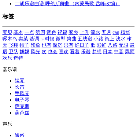
二胡乐谱曲谱 呼伦斯舞曲（内蒙民歌 岳峰改编）
标签
宝贝
基本
一点
第四
音色
祝福
家乡
上升
流水
五月
can
精华
啄木鸟
卖菜
基调
is
时候
微型
箫曲
五线谱
小路
街上
浅水
昨
天
飞翔
帽子
印象
也有
深沉
只有
好日子
歌
彩虹
八路
无限
最
后
卫队
妈妈
风光
次
也会
喜欢
看着
乐谱
梦想
日本
中音
风雨
欢乐
奇特
器乐谱
钢琴
长笛
手风琴
电子琴
萨克斯
葫芦丝
声乐
通俗