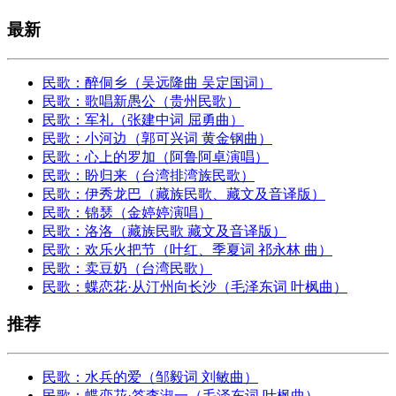
最新
民歌：醉侗乡（吴远隆曲 吴定国词）
民歌：歌唱新愚公（贵州民歌）
民歌：军礼（张建中词 屈勇曲）
民歌：小河边（郭可兴词 黄金钢曲）
民歌：心上的罗加（阿鲁阿卓演唱）
民歌：盼归来（台湾排湾族民歌）
民歌：伊秀龙巴（藏族民歌、藏文及音译版）
民歌：锦瑟（金婷婷演唱）
民歌：洛洛（藏族民歌 藏文及音译版）
民歌：欢乐火把节（叶红、季夏词 祁永林 曲）
民歌：卖豆奶（台湾民歌）
民歌：蝶恋花·从汀州向长沙（毛泽东词 叶枫曲）
推荐
民歌：水兵的爱（邹毅词 刘敏曲）
民歌：蝶恋花·答李淑一（毛泽东词 叶枫曲）