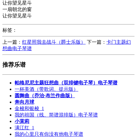
让你望见星斗
一扇朝北的窗
让你望见星斗
标签：
上一篇：
红星照我去战斗（爵士乐版）
下一篇：
卡门主题幻
想曲电子琴谱
推荐乐谱
帕格尼尼主题狂想曲（双排键电子琴）电子琴谱
一杯美酒（带歌词、提示版）
圆舞曲（乔治·布兰作曲版）
奔向月球
金梭和银梭_1
我的祖国（线、简谱混排版）电子琴谱
小茉莉
满江红_1
我的心里只有你没有他电子琴谱