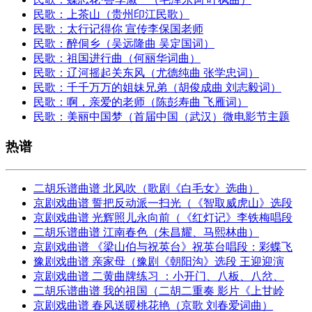
民歌：上茶山（贵州印江民歌）
民歌：太行记得你 宣传李保国老师
民歌：醉侗乡（吴远隆曲 吴定国词）
民歌：祖国进行曲（何丽华词曲）
民歌：辽河摇起关东风（尤德纯曲 张学忠词）
民歌：千千万万的姐妹兄弟（胡俊成曲 刘志毅词）
民歌：啊，亲爱的老师（陈彭寿曲 飞雁词）
民歌：美丽中国梦（首届中国（武汉）微电影节主题
热谱
二胡乐谱曲谱 北风吹（歌剧《白毛女》选曲）
京剧戏曲谱 誓把反动派一扫光（《智取威虎山》选段
京剧戏曲谱 光辉照儿永向前（《红灯记》李铁梅唱段
二胡乐谱曲谱 江南春色（朱昌耀、马熙林曲）
京剧戏曲谱 《梁山伯与祝英台》祝英台唱段：彩蝶飞
豫剧戏曲谱 亲家母（豫剧《朝阳沟》选段 王迎迎演
京剧戏曲谱 二黄曲牌练习 ：小开门、八板、八岔、
二胡乐谱曲谱 我的祖国（二胡二重奏 影片《上甘岭
京剧戏曲谱 春风送暖桃花艳（京歌 刘春爱词曲）