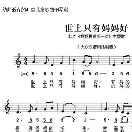
幼师必存的42首儿童歌曲钢琴谱