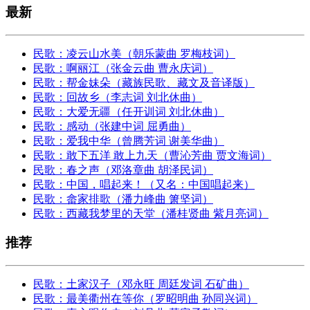
最新
民歌：凌云山水美（朝乐蒙曲 罗梅枝词）
民歌：啊丽江（张金云曲 曹永庆词）
民歌：帮金妹朵（藏族民歌、藏文及音译版）
民歌：回故乡（李志词 刘北休曲）
民歌：大爱无疆（任开训词 刘北休曲）
民歌：感动（张建中词 屈勇曲）
民歌：爱我中华（曾腾芳词 谢美华曲）
民歌：敢下五洋 敢上九天（曹沁芳曲 贾文海词）
民歌：春之声（邓洛章曲 胡泽民词）
民歌：中国，唱起来！（又名：中国唱起来）
民歌：畲家排歌（潘力峰曲 箫坚词）
民歌：西藏我梦里的天堂（潘桂贤曲 紫月亮词）
推荐
民歌：土家汉子（邓永旺 周廷发词 石矿曲）
民歌：最美衢州在等你（罗昭明曲 孙同兴词）