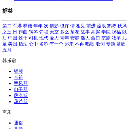
标签
第二
军港
彝族
年年
次
倩影
也许
情
相见
前进
流浪
鹦鹉
秋风
之三
日
作曲
钢琴
弹唱
天空
多么
菊花
故事
高粱
学院
祝福
以
后
中国
这个
司机
现代
爱人
青年
安静
迷人
西口
京剧
牧羊
儿
童
美国
指法
心中
名称
有一个
起来
不再
唱歌
歌词
专题
基础
五月
器乐谱
钢琴
长笛
手风琴
电子琴
萨克斯
葫芦丝
声乐
通俗
儿歌