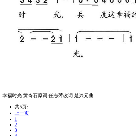
幸福时光 黄奇石原词 任志萍改词 楚兴元曲
共5页:
上一页
1
2
3
4