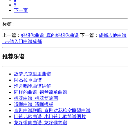
5
下一页
标签：
上一篇：
好想你曲谱_真的好想你曲谱
下一篇：
成都吉他曲谱
_吉他入门曲谱成都
推荐乐谱
故梦尤克里里曲谱
阿杰拉卓曲谱
渔舟唱晚曲谱讲解
同样的曲谱_钢琴简单曲谱
棉花曲谱_棉花简笔画
遗嘱曲谱_遗嘱模板
京剧曲谱联唱_京剧对花枪空盼望曲谱
门铃儿歌曲谱_小门铃儿歌简谱图片
龙咚锵简曲谱_龙咚锵简谱