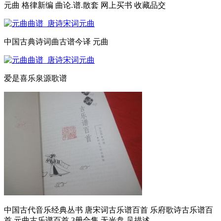
元曲 格律新编 曲论.谱.散套 网上买书 收藏品交
中国古典诗词曲古谱今译 元曲
爱是喜乐泉源歌谱
中国古代音乐经典丛书 唐宋词古乐谱百首 乐府歌诗古乐谱百
首 元曲古乐谱百首 3册合售 无光盘 见描述