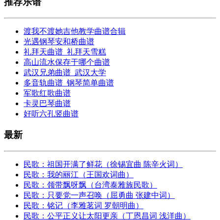
推荐乐谱
渡我不渡她吉他教学曲谱合辑
光遇钢琴安和桥曲谱
礼拜天曲谱_礼拜天雪糕
高山流水保存于哪个曲谱
武汉兄弟曲谱_武汉大学
多音轨曲谱_钢琴简单曲谱
军歌红歌曲谱
卡灵巴琴曲谱
好听六孔竖曲谱
最新
民歌：祖国开满了鲜花（徐锡宜曲 陈辛火词）
民歌：我的丽江（王国欢词曲）
民歌：领带飘呀飘（台湾泰雅族民歌）
民歌：只要党一声召唤（屈勇曲 张建中词）
民歌：铭记（李雅茗词 罗朝明曲）
民歌：公平正义让太阳更亲（丁恩昌词 浅洋曲）