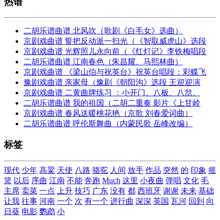
热谱
二胡乐谱曲谱 北风吹（歌剧《白毛女》选曲）
京剧戏曲谱 誓把反动派一扫光（《智取威虎山》选段
京剧戏曲谱 光辉照儿永向前（《红灯记》李铁梅唱段
二胡乐谱曲谱 江南春色（朱昌耀、马熙林曲）
京剧戏曲谱 《梁山伯与祝英台》祝英台唱段：彩蝶飞
豫剧戏曲谱 亲家母（豫剧《朝阳沟》选段 王迎迎演
京剧戏曲谱 二黄曲牌练习 ：小开门、八板、八岔、
二胡乐谱曲谱 我的祖国（二胡二重奏 影片《上甘岭
京剧戏曲谱 春风送暖桃花艳（京歌 刘春爱词曲）
二胡乐谱曲谱 呼伦斯舞曲（内蒙民歌 岳峰改编）
标签
现代
少年
高粱
天使
八路
骆驼
人间
放手
作品
突然
的
印象
摇
篮
以后
序曲
江南
不能
奔跑
Much
这里
小夜曲
弹唱
文化
毛
主席
卖菜
一点
上升
技巧
广东
没有
都
西班牙
谢谢
未来
基础
让我
往事
河南
一个
次
有一个
进行曲
深深
英国
瓦河
回到
向
日葵
电影
鹦鹉
小