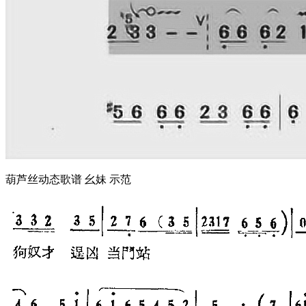
葫芦丝动态歌谱 幺妹 示范