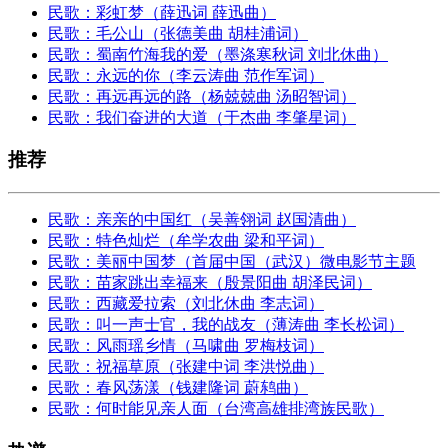
民歌：彩虹梦（薛迅词 薛迅曲）
民歌：毛公山（张德美曲 胡桂浦词）
民歌：蜀南竹海我的爱（墨涤寒秋词 刘北休曲）
民歌：永远的你（李云涛曲 范作军词）
民歌：再远再远的路（杨兢兢曲 汤昭智词）
民歌：我们奋进的大道（于杰曲 李肇星词）
推荐
民歌：亲亲的中国红（吴善翎词 赵国清曲）
民歌：特色灿烂（牟学农曲 梁和平词）
民歌：美丽中国梦（首届中国（武汉）微电影节主题
民歌：苗家跳出幸福来（殷景阳曲 胡泽民词）
民歌：西藏爱拉索（刘北休曲 李志词）
民歌：叫一声士官，我的战友（薄涛曲 李长松词）
民歌：风雨瑶乡情（马啸曲 罗梅枝词）
民歌：祝福草原（张建中词 李洪悦曲）
民歌：春风荡漾（钱建隆词 蔚鸫曲）
民歌：何时能见亲人面（台湾高雄排湾族民歌）