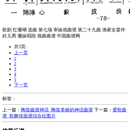
歌剧 红珊瑚 选曲 第七场 审妹戏曲谱 第二十九曲 渔家女耍作
好儿男 珊妹唱段 戏曲曲谱 中国曲谱网
共5页:
上一页
1
2
3
4
5
下一页
标签：
上一篇：
陶笛曲谱神话_陶笛美丽的神话曲谱
下一篇：
爱歌曲
谱_歌舞伎面谱综合征图片