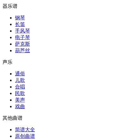
器乐谱
钢琴
长笛
手风琴
电子琴
萨克斯
葫芦丝
声乐
通俗
儿歌
合唱
民歌
美声
戏曲
其他曲谱
简谱大全
原创曲谱