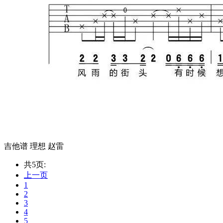
吉他谱 理想 赵雷
共5页:
上一页
1
2
3
4
5