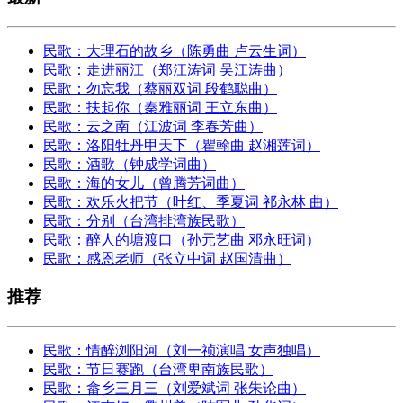
民歌：大理石的故乡（陈勇曲 卢云生词）
民歌：走进丽江（郑江涛词 吴江涛曲）
民歌：勿忘我（蔡丽双词 段鹤聪曲）
民歌：扶起你（秦雅丽词 王立东曲）
民歌：云之南（江波词 李春芳曲）
民歌：洛阳牡丹甲天下（瞿翰曲 赵湘莲词）
民歌：酒歌（钟成学词曲）
民歌：海的女儿（曾腾芳词曲）
民歌：欢乐火把节（叶红、季夏词 祁永林 曲）
民歌：分别（台湾排湾族民歌）
民歌：醉人的塘渡口（孙元艺曲 邓永旺词）
民歌：感恩老师（张立中词 赵国清曲）
推荐
民歌：情醉浏阳河（刘一祯演唱 女声独唱）
民歌：节日赛跑（台湾卑南族民歌）
民歌：畲乡三月三（刘爱斌词 张朱论曲）