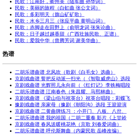
民歌：江南好，衢州美（陆军曲 孙华词）
民歌：美丽的旅程（白虹曲 张公文词）
民歌：多彩明天（旗山矿矿歌）
民歌：水乡三月三（张应平曲 黄明山词）
民歌：赤脚走在田野上（俞明龙词 张朱论曲）
民歌：日子越过越香甜（广西壮族民歌、正谱）
民歌：爱我中华（曾腾芳词 谢美华曲）
热谱
二胡乐谱曲谱 北风吹（歌剧《白毛女》选曲）
京剧戏曲谱 誓把反动派一扫光（《智取威虎山》选段
京剧戏曲谱 光辉照儿永向前（《红灯记》李铁梅唱段
二胡乐谱曲谱 江南春色（朱昌耀、马熙林曲）
京剧戏曲谱 《梁山伯与祝英台》祝英台唱段：彩蝶飞
豫剧戏曲谱 亲家母（豫剧《朝阳沟》选段 王迎迎演
京剧戏曲谱 二黄曲牌练习 ：小开门、八板、八岔、
二胡乐谱曲谱 我的祖国（二胡二重奏 影片《上甘岭
京剧戏曲谱 春风送暖桃花艳（京歌 刘春爱词曲）
二胡乐谱曲谱 呼伦斯舞曲（内蒙民歌 岳峰改编）