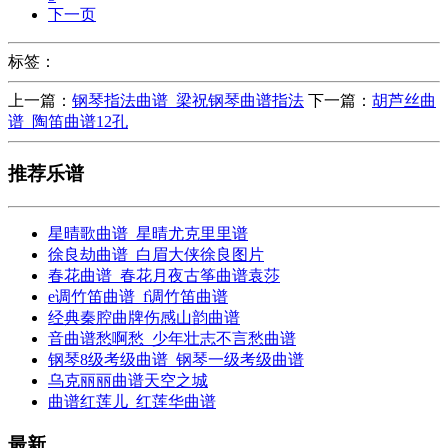
下一页
标签：
上一篇：
钢琴指法曲谱_梁祝钢琴曲谱指法
下一篇：
胡芦丝曲
谱_陶笛曲谱12孔
推荐乐谱
星晴歌曲谱_星晴尤克里里谱
徐良劫曲谱_白眉大侠徐良图片
春花曲谱_春花月夜古筝曲谱袁莎
e调竹笛曲谱_f调竹笛曲谱
经典秦腔曲牌伤感山韵曲谱
音曲谱愁啊愁_少年壮志不言愁曲谱
钢琴8级考级曲谱_钢琴一级考级曲谱
乌克丽丽曲谱天空之城
曲谱红莲儿_红莲华曲谱
最新