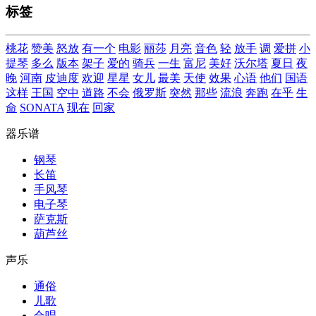
标签
桃花
赞美
怒放
有一个
电影
丽莎
月亮
音色
轻
放手
调
爱拼
小
提琴
多么
版本
架子
爱的
骑兵
一生
富尼
美好
沃尔塔
夏日
夜
晚
河南
皮迪度
欢迎
星星
女儿
最美
天使
效果
心语
他们
国语
这样
王国
空中
道路
不会
俄罗斯
突然
那些
流浪
奔跑
在乎
生
命
SONATA
现在
回家
器乐谱
钢琴
长笛
手风琴
电子琴
萨克斯
葫芦丝
声乐
通俗
儿歌
合唱