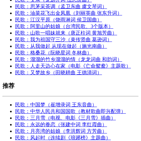
民歌：思茅采茶调（孟卫东曲 虞文琴词）
民歌：油菜花飞出金凤凰（刘丽英曲 张东升词）
民歌：江汉平原（饶雨淋词 侯卫国曲）
民歌：阿里山的姑娘（台湾民歌、3个版本）
民歌：山歌一唱妹就来（唐正柱词 黄旭芳曲）
民歌：我为祖国守三沙（束传贤曲 葛逊词）
民歌：从我做起 从现在做起（施光南曲）
民歌：格桑花（阮晓星词 冬林曲）
民歌：溜溜的竹乡溜溜的情（龙龙词曲 和韵词）
民歌：人走天边心在家（电影《亡命鸳鸯》主题歌）
民歌：又梦故乡（田晓耕曲 王德清词）
推荐
民歌：中国梦（崔增录词 王东音曲）
民歌：中华人民共和国国歌（教材歌曲即兴配弹）
民歌：三月雪（电视、电影《三月雪》插曲）
民歌：永远的眷恋（张建中词 李红霞曲）
民歌：月亮湾的姑娘（李洪辉词 方芳曲）
民歌：风起时（连续剧《琅琊榜》主题曲）