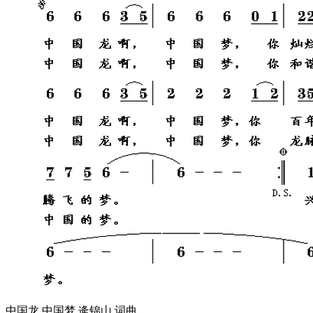
中国龙 中国梦 逄锦山 词曲