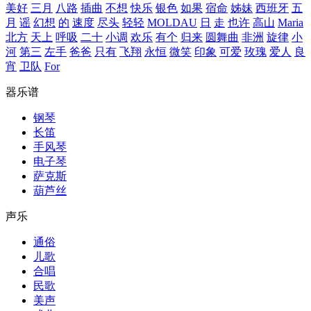
美好
三月
八路
插曲
不想
快乐
银色
如果
宿命
姊妹
西班牙
五
月
谣
幻想
的
速度
尽头
轻轻
MOLDAU
日
走
也许
高山
Maria
北方
天上
呼吸
二十
小调
欢乐
有个
归来
圆舞曲
非洲
旋律
小
河
第三
左手
爸爸
只有
飞翔
永恒
微笑
印象
可爱
玫瑰
爱人
良
宵
卫队
For
器乐谱
钢琴
长笛
手风琴
电子琴
萨克斯
葫芦丝
声乐
通俗
儿歌
合唱
民歌
美声