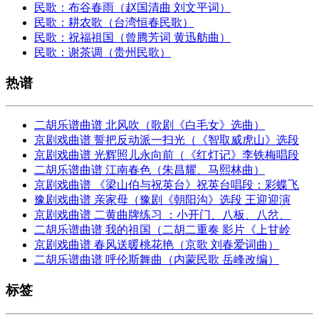
民歌：布谷春雨（赵国清曲 刘文平词）
民歌：耕农歌（台湾恒春民歌）
民歌：祝福祖国（曾腾芳词 黄迅舫曲）
民歌：谢茶调（贵州民歌）
热谱
二胡乐谱曲谱 北风吹（歌剧《白毛女》选曲）
京剧戏曲谱 誓把反动派一扫光（《智取威虎山》选段
京剧戏曲谱 光辉照儿永向前（《红灯记》李铁梅唱段
二胡乐谱曲谱 江南春色（朱昌耀、马熙林曲）
京剧戏曲谱 《梁山伯与祝英台》祝英台唱段：彩蝶飞
豫剧戏曲谱 亲家母（豫剧《朝阳沟》选段 王迎迎演
京剧戏曲谱 二黄曲牌练习 ：小开门、八板、八岔、
二胡乐谱曲谱 我的祖国（二胡二重奏 影片《上甘岭
京剧戏曲谱 春风送暖桃花艳（京歌 刘春爱词曲）
二胡乐谱曲谱 呼伦斯舞曲（内蒙民歌 岳峰改编）
标签