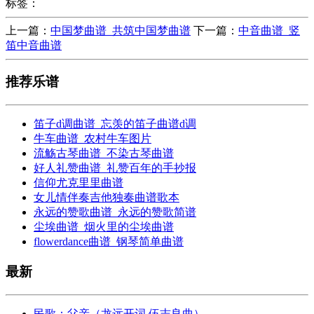
标签：
上一篇：
中国梦曲谱_共筑中国梦曲谱
下一篇：
中音曲谱_竖
笛中音曲谱
推荐乐谱
笛子d调曲谱_忘羡的笛子曲谱d调
牛车曲谱_农村牛车图片
流觞古琴曲谱_不染古琴曲谱
好人礼赞曲谱_礼赞百年的手抄报
信仰尤克里里曲谱
女儿情伴奏吉他独奏曲谱歌本
永远的赞歌曲谱_永远的赞歌简谱
尘埃曲谱_烟火里的尘埃曲谱
flowerdance曲谱_钢琴简单曲谱
最新
民歌：父亲（龙远开词 伍志良曲）