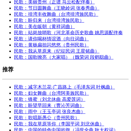
民歌：美丽贵州（正谱 马云松配伴奏）
民歌：节日圆舞曲（王晓岭词 张春秀曲）
民歌：排湾丰收舞曲（台湾排湾族民歌）
民歌：盼归来（台湾排湾族民歌）
民歌：美在皈朝（黄祥词曲）
民歌：站岗放哨歌（河北革命历史歌曲 姚思源配伴奏
民歌：请你喝杯情谊酒（向往词曲）
民歌：黄杨扁担闪悠悠（贵州民歌）
民歌：我从草原来（纪征民词 王星铭曲）
民歌：国歌嘹亮（大家唱）（魏荣词 段鹤聪曲）
推荐
民歌：减字木兰花·广昌路上（毛泽东词 叶枫曲）
民歌：妇女舞曲（台湾阿美族民歌）
民歌：锋蜜（刘北休曲 高爱莲词）
民歌：盼望早回来（曹沁芳词曲）
民歌：雨中（王玉亭词 张良杰曲）
民歌：歌唱新愚公（贵州民歌）
民歌：我在草原等你（李国平词 刘北休曲）
民歌：中国的特色中国的旗（冯世全曲 耿大权词）