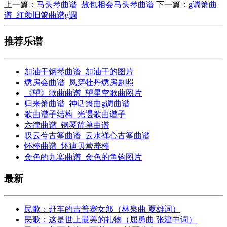
上一篇：
马头琴曲谱_敖包相会马头琴曲谱
下一篇：
g调箫曲
谱_红颜旧箫曲谱g调
推荐乐谱
加油干钢琴曲谱_加油干的图片
绣房会曲谱_凤穿牡丹绣房剧照
《望》歌曲曲谱_望星空歌曲图片
归来箫曲谱_神话箫曲g调曲谱
歌曲谱子结构_光遇歌曲谱子
六律曲谱_钢琴简单曲谱
叹云兮古筝曲谱_云水禅心古筝曲谱
怀棒曲谱_怀迪贝营养棒
金色的九寨曲谱_金色的鱼钩图片
最新
民歌：赶车的吉普赛女郎（林泉曲 夏雄词）
民歌：这是世上最美的礼物（屈勇曲 张建中词）