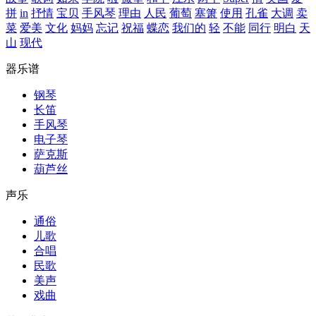
拼
in
抒情
宝贝
手风琴
理由
人民
葡萄
塞箫
使用
孔雀
大调
卖
菜
爱美
文化
妈妈
忘记
祝福
蝶恋
我们的
轻
不能
同行
明白
天
山
现代
器乐谱
钢琴
长笛
手风琴
电子琴
萨克斯
葫芦丝
声乐
通俗
儿歌
合唱
民歌
美声
戏曲