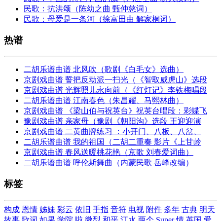
民歌：抗洪颂（陈幼之曲 甄仲慈词）
民歌：母爱是一条河（徐富田曲 解家桐词）
热谱
二胡乐谱曲谱 北风吹（歌剧《白毛女》选曲）
京剧戏曲谱 誓把反动派一扫光（《智取威虎山》选段
京剧戏曲谱 光辉照儿永向前（《红灯记》李铁梅唱段
二胡乐谱曲谱 江南春色（朱昌耀、马熙林曲）
京剧戏曲谱 《梁山伯与祝英台》祝英台唱段：彩蝶飞
豫剧戏曲谱 亲家母（豫剧《朝阳沟》选段 王迎迎演
京剧戏曲谱 二黄曲牌练习 ：小开门、八板、八岔、
二胡乐谱曲谱 我的祖国（二胡二重奏 影片《上甘岭
京剧戏曲谱 春风送暖桃花艳（京歌 刘春爱词曲）
二胡乐谱曲谱 呼伦斯舞曲（内蒙民歌 岳峰改编）
标签
构成
恩情
姊妹
彩云
依旧
手指
音符
电视
附件
多年
古典
明天
故事
歌词
如果
学院
啦
微型
和平
江水
两个
Super
情
英国
爱