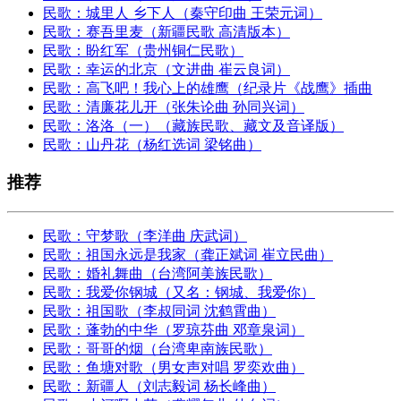
民歌：城里人 乡下人（秦守印曲 王荣元词）
民歌：赛吾里麦（新疆民歌 高清版本）
民歌：盼红军（贵州铜仁民歌）
民歌：幸运的北京（文进曲 崔云良词）
民歌：高飞吧！我心上的雄鹰（纪录片《战鹰》插曲
民歌：清廉花儿开（张朱论曲 孙同兴词）
民歌：洛洛（一）（藏族民歌、藏文及音译版）
民歌：山丹花（杨红选词 梁铭曲）
推荐
民歌：守梦歌（李洋曲 庆武词）
民歌：祖国永远是我家（龚正斌词 崔立民曲）
民歌：婚礼舞曲（台湾阿美族民歌）
民歌：我爱你钢城（又名：钢城、我爱你）
民歌：祖国歌（李叔同词 沈鹤霄曲）
民歌：蓬勃的中华（罗琼芬曲 邓章泉词）
民歌：哥哥的烟（台湾卑南族民歌）
民歌：鱼塘对歌（男女声对唱 罗奕欢曲）
民歌：新疆人（刘志毅词 杨长峰曲）