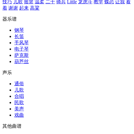
技巧
儿歌
摇篮
温柔
二十
骑兵
Little
龙虎斗
教学
蝶恋
让我
看
着
谢谢
起来
高粱
器乐谱
钢琴
长笛
手风琴
电子琴
萨克斯
葫芦丝
声乐
通俗
儿歌
合唱
民歌
美声
戏曲
其他曲谱