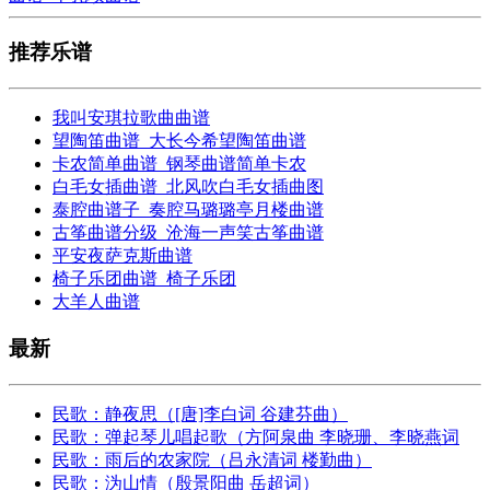
推荐乐谱
我叫安琪拉歌曲曲谱
望陶笛曲谱_大长今希望陶笛曲谱
卡农简单曲谱_钢琴曲谱简单卡农
白毛女插曲谱_北风吹白毛女插曲图
泰腔曲谱子_奏腔马璐璐亭月楼曲谱
古筝曲谱分级_沧海一声笑古筝曲谱
平安夜萨克斯曲谱
椅子乐团曲谱_椅子乐团
大羊人曲谱
最新
民歌：静夜思（[唐]李白词 谷建芬曲）
民歌：弹起琴儿唱起歌（方阿泉曲 李晓珊、李晓燕词
民歌：雨后的农家院（吕永清词 楼勤曲）
民歌：沩山情（殷景阳曲 岳超词）