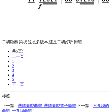
二胡独奏 梁祝 这么多版本,还是二胡好听 附谱
共5页:
上一页
1
2
3
4
5
下一页
标签：
上一篇：
悲情秦腔曲谱_悲情秦腔笛子简谱
下一篇：
六孔埙的
曲谱_十孔埙曲谱