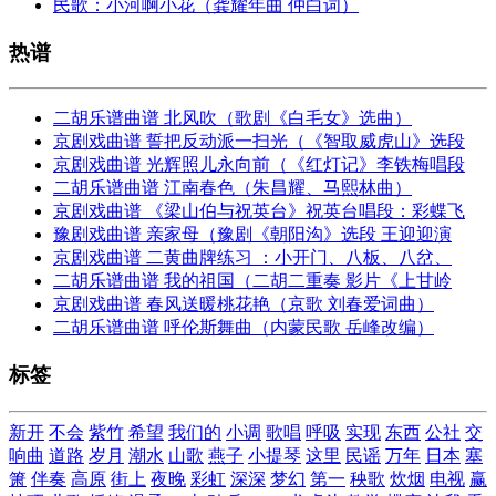
民歌：小河啊小花（龚耀年曲 仲白词）
热谱
二胡乐谱曲谱 北风吹（歌剧《白毛女》选曲）
京剧戏曲谱 誓把反动派一扫光（《智取威虎山》选段
京剧戏曲谱 光辉照儿永向前（《红灯记》李铁梅唱段
二胡乐谱曲谱 江南春色（朱昌耀、马熙林曲）
京剧戏曲谱 《梁山伯与祝英台》祝英台唱段：彩蝶飞
豫剧戏曲谱 亲家母（豫剧《朝阳沟》选段 王迎迎演
京剧戏曲谱 二黄曲牌练习 ：小开门、八板、八岔、
二胡乐谱曲谱 我的祖国（二胡二重奏 影片《上甘岭
京剧戏曲谱 春风送暖桃花艳（京歌 刘春爱词曲）
二胡乐谱曲谱 呼伦斯舞曲（内蒙民歌 岳峰改编）
标签
新开
不会
紫竹
希望
我们的
小调
歌唱
呼吸
实现
东西
公社
交
响曲
道路
岁月
潮水
山歌
燕子
小提琴
这里
民谣
万年
日本
塞
箫
伴奏
高原
街上
夜晚
彩虹
深深
梦幻
第一
秧歌
炊烟
电视
赢