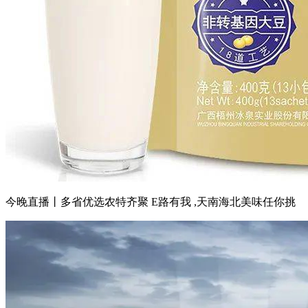
今晚直播丨多省优选农特齐聚 E路有我 ,天南海北美味任你挑