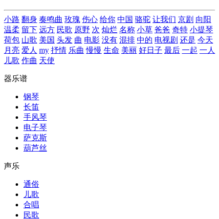
小路
翻身
奏鸣曲
玫瑰
伤心
给你
中国
骆驼
让我们
京剧
向阳
温柔
留下
远方
民歌
原野
次
灿烂
名称
小草
爸爸
奇特
小提琴
荷包
山歌
美国
头发
曲
电影
没有
混排
中的
电视剧
还是
今天
月亮
爱人
my
抒情
乐曲
慢慢
生命
美丽
好日子
最后
一起
一人
儿歌
作曲
天使
器乐谱
钢琴
长笛
手风琴
电子琴
萨克斯
葫芦丝
声乐
通俗
儿歌
合唱
民歌