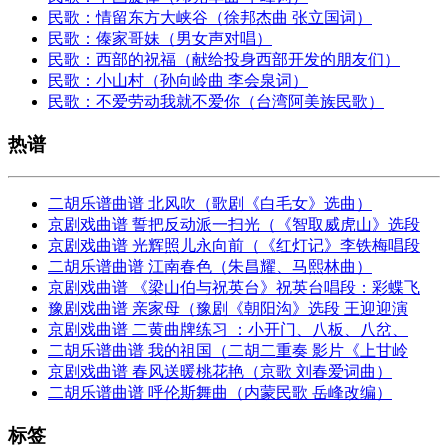
民歌：情留东方大峡谷（徐邦杰曲 张立国词）
民歌：傣家哥妹（男女声对唱）
民歌：西部的祝福（献给投身西部开发的朋友们）
民歌：小山村（孙向岭曲 李会泉词）
民歌：不爱劳动我就不爱你（台湾阿美族民歌）
热谱
二胡乐谱曲谱 北风吹（歌剧《白毛女》选曲）
京剧戏曲谱 誓把反动派一扫光（《智取威虎山》选段
京剧戏曲谱 光辉照儿永向前（《红灯记》李铁梅唱段
二胡乐谱曲谱 江南春色（朱昌耀、马熙林曲）
京剧戏曲谱 《梁山伯与祝英台》祝英台唱段：彩蝶飞
豫剧戏曲谱 亲家母（豫剧《朝阳沟》选段 王迎迎演
京剧戏曲谱 二黄曲牌练习 ：小开门、八板、八岔、
二胡乐谱曲谱 我的祖国（二胡二重奏 影片《上甘岭
京剧戏曲谱 春风送暖桃花艳（京歌 刘春爱词曲）
二胡乐谱曲谱 呼伦斯舞曲（内蒙民歌 岳峰改编）
标签