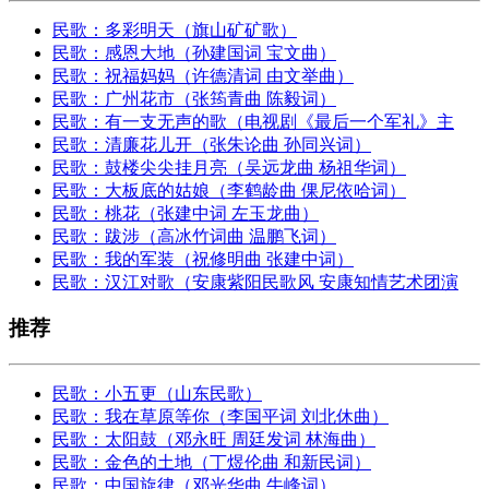
民歌：多彩明天（旗山矿矿歌）
民歌：感恩大地（孙建国词 宝文曲）
民歌：祝福妈妈（许德清词 由文举曲）
民歌：广州花市（张筠青曲 陈毅词）
民歌：有一支无声的歌（电视剧《最后一个军礼》主
民歌：清廉花儿开（张朱论曲 孙同兴词）
民歌：鼓楼尖尖挂月亮（吴远龙曲 杨祖华词）
民歌：大板底的姑娘（李鹤龄曲 倮尼依哈词）
民歌：桃花（张建中词 左玉龙曲）
民歌：跋涉（高冰竹词曲 温鹏飞词）
民歌：我的军装（祝修明曲 张建中词）
民歌：汉江对歌（安康紫阳民歌风 安康知情艺术团演
推荐
民歌：小五更（山东民歌）
民歌：我在草原等你（李国平词 刘北休曲）
民歌：太阳鼓（邓永旺 周廷发词 林海曲）
民歌：金色的土地（丁煜伦曲 和新民词）
民歌：中国旋律（邓光华曲 牛峰词）