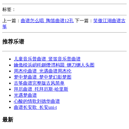
标签：
上一篇：
曲谱怎么唱_陶笛曲谱12孔
下一篇：
笑傲江湖曲谱古
筝
推荐乐谱
儿童音乐普曲谱_竖笛音乐普曲谱
鑰佹棪浜岄粍鍘熸澘杩囬_铡刀铡人头图
周杰伦曲谱_光遇曲谱周杰伦
梦中梦曲谱_梦中梦幻影梦图
古筝曲谱完整版古风简单
拜厄曲谱_托拜厄斯·哈里斯
光遇梦曲谱
心酸的情歌刘德华曲谱
曲谱长安歌_长安uni-t
最新