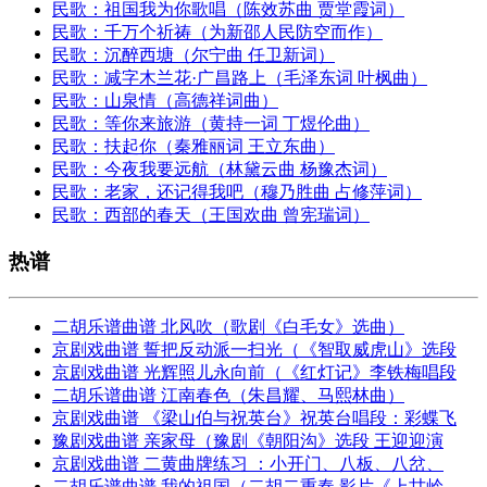
民歌：祖国我为你歌唱（陈效苏曲 贾堂霞词）
民歌：千万个祈祷（为新邵人民防空而作）
民歌：沉醉西塘（尔宁曲 任卫新词）
民歌：减字木兰花·广昌路上（毛泽东词 叶枫曲）
民歌：山泉情（高德祥词曲）
民歌：等你来旅游（黄持一词 丁煜伦曲）
民歌：扶起你（秦雅丽词 王立东曲）
民歌：今夜我要远航（林黛云曲 杨豫杰词）
民歌：老家，还记得我吧（穆乃胜曲 占修萍词）
民歌：西部的春天（王国欢曲 曾宪瑞词）
热谱
二胡乐谱曲谱 北风吹（歌剧《白毛女》选曲）
京剧戏曲谱 誓把反动派一扫光（《智取威虎山》选段
京剧戏曲谱 光辉照儿永向前（《红灯记》李铁梅唱段
二胡乐谱曲谱 江南春色（朱昌耀、马熙林曲）
京剧戏曲谱 《梁山伯与祝英台》祝英台唱段：彩蝶飞
豫剧戏曲谱 亲家母（豫剧《朝阳沟》选段 王迎迎演
京剧戏曲谱 二黄曲牌练习 ：小开门、八板、八岔、
二胡乐谱曲谱 我的祖国（二胡二重奏 影片《上甘岭