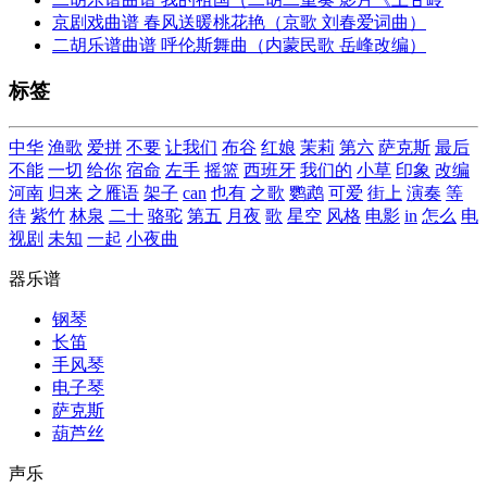
京剧戏曲谱 春风送暖桃花艳（京歌 刘春爱词曲）
二胡乐谱曲谱 呼伦斯舞曲（内蒙民歌 岳峰改编）
标签
中华
渔歌
爱拼
不要
让我们
布谷
红娘
茉莉
第六
萨克斯
最后
不能
一切
给你
宿命
左手
摇篮
西班牙
我们的
小草
印象
改编
河南
归来
之雁语
架子
can
也有
之歌
鹦鹉
可爱
街上
演奏
等
待
紫竹
林泉
二十
骆驼
第五
月夜
歌
星空
风格
电影
in
怎么
电
视剧
未知
一起
小夜曲
器乐谱
钢琴
长笛
手风琴
电子琴
萨克斯
葫芦丝
声乐