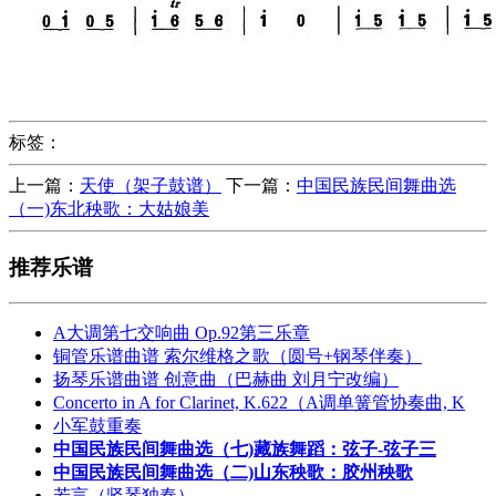
标签：
上一篇：
天使（架子鼓谱）
下一篇：
中国民族民间舞曲选
（一)东北秧歌：大姑娘美
推荐乐谱
A大调第七交响曲 Op.92第三乐章
铜管乐谱曲谱 索尔维格之歌（圆号+钢琴伴奏）
扬琴乐谱曲谱 创意曲（巴赫曲 刘月宁改编）
Concerto in A for Clarinet, K.622（A调单簧管协奏曲, K
小军鼓重奏
中国民族民间舞曲选（七)藏族舞蹈：弦子-弦子三
中国民族民间舞曲选（二)山东秧歌：胶州秧歌
若言（竖琴独奏）