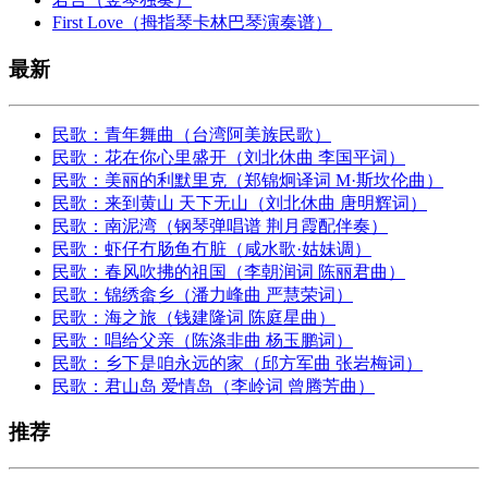
First Love（拇指琴卡林巴琴演奏谱）
最新
民歌：青年舞曲（台湾阿美族民歌）
民歌：花在你心里盛开（刘北休曲 李国平词）
民歌：美丽的利默里克（郑锦炯译词 M·斯坎伦曲）
民歌：来到黄山 天下无山（刘北休曲 唐明辉词）
民歌：南泥湾（钢琴弹唱谱 荆月霞配伴奏）
民歌：虾仔冇肠鱼冇脏（咸水歌·姑妹调）
民歌：春风吹拂的祖国（李朝润词 陈丽君曲）
民歌：锦绣畲乡（潘力峰曲 严慧荣词）
民歌：海之旅（钱建隆词 陈庭星曲）
民歌：唱给父亲（陈涤非曲 杨玉鹏词）
民歌：乡下是咱永远的家（邱方军曲 张岩梅词）
民歌：君山岛 爱情岛（李岭词 曾腾芳曲）
推荐