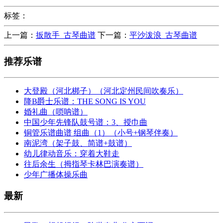
标签：
上一篇：
扳散手_古琴曲谱
下一篇：
平沙泼浪_古琴曲谱
推荐乐谱
大登殿（河北梆子）（河北定州民间吹奏乐）
降B爵士乐谱：THE SONG IS YOU
婚礼曲（唢呐谱）
中国少年先锋队鼓号谱：3、授巾曲
铜管乐谱曲谱 组曲（1）（小号+钢琴伴奏）
南泥湾（架子鼓、简谱+鼓谱）
幼儿律动音乐：穿着大鞋走
往后余生（拇指琴卡林巴演奏谱）
少年广播体操乐曲
最新