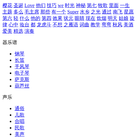
樱花
圣诞
Love
他们
技巧
we
时光
神秘
第七
牧歌
里面
一生
主题
多么
毛主席
那些
有一个
Super
水乡
之光
通过
南飞
星愿
第六
轻
什么
他的
第四
效果
状元
眼睛
现在
炊烟
明天
姑娘
旋
律
心中
妆台
都
龙虎斗
不想
之雁语
词曲
教学
弯弯
秋风
美酒
爱美
精选
演奏
器乐谱
钢琴
长笛
手风琴
电子琴
萨克斯
葫芦丝
声乐
通俗
儿歌
合唱
民歌
美声