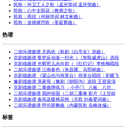
民歌：环卫工人之歌（孟庆荣词 孟庆荣曲）
民歌：心中太阳花（教师之歌）
民歌：雨丝（何丽华词 林文彬曲）
民歌：道德规范歌（姜延辉曲）
热谱
二胡乐谱曲谱 北风吹（歌剧《白毛女》选曲）
京剧戏曲谱 誓把反动派一扫光（《智取威虎山》选段
京剧戏曲谱 光辉照儿永向前（《红灯记》李铁梅唱段
二胡乐谱曲谱 江南春色（朱昌耀、马熙林曲）
京剧戏曲谱 《梁山伯与祝英台》祝英台唱段：彩蝶飞
豫剧戏曲谱 亲家母（豫剧《朝阳沟》选段 王迎迎演
京剧戏曲谱 二黄曲牌练习 ：小开门、八板、八岔、
二胡乐谱曲谱 我的祖国（二胡二重奏 影片《上甘岭
京剧戏曲谱 春风送暖桃花艳（京歌 刘春爱词曲）
二胡乐谱曲谱 呼伦斯舞曲（内蒙民歌 岳峰改编）
标签