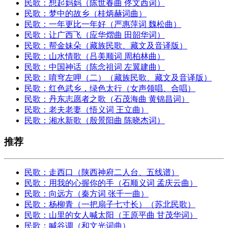
民歌：想起妈妈（陈世春曲 佟文西词）
民歌：梦中的故乡（桂炳赫词曲）
民歌：一年更比一年好（严惠萍词 魏松曲）
民歌：让广西飞（应华熠曲 田韶华词）
民歌：帮金妹朵（藏族民歌、藏文及音译版）
民歌：山水情歌（吕美顺词 周柏林曲）
民歌：中国神话（陈念祖词 左翼建曲）
民歌：唷穹左呷（二）（藏族民歌、藏文及音译版）
民歌：红色武乡，绿色太行（女声领唱、合唱）
民歌：​丹东志愿者之歌（石茂海曲 黄锦昌词）
民歌：老夫老妻（悟义词 王立曲）
民歌：湘水新歌（殷景阳曲 陈晓杰词）
推荐
民歌：走西口（陕西神府二人台、五线谱）
民歌：用我的心握你的手（石顺义词 孟庆云曲）
民歌：向远方（秦方词 张千一曲）
民歌：杨柳青（一把扇子七寸长）（苏北民歌）
民歌：山里的女人喊太阳（王原平曲 甘茂华词）
民歌：喊谷调（和文光词曲）