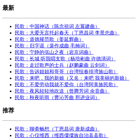
最新
民歌：中国神话（陈念祖词 左翼建曲）
民歌：大爱无言托起春天（丁恩昌词 李景忠曲）
民歌：道德规范歌（姜延辉曲）
民歌：归字谣（裴作成曲 毛翰词）
民歌：宁静的佤山之夜（岩京词曲）
民歌：长城 听我唱支歌（杨培彬曲 许德清词）
民歌：走过歌声的士兵（赵鹏豪曲 云剑词）
民歌：告诉姐姐和哥哥（台湾恒春排湾族山歌）
民歌：来吧，我的新娘（又名：来吧 我美丽的新娘）
民歌：不爱劳动我就不爱你（台湾阿美族民歌）
民歌：夜风轻轻地吹送（曾腾芳词 余音曲）
民歌：秋夜听雨（曹沁芳曲 邢进业词）
推荐
民歌：聊斋畅想（丁恩昌词 唐新成曲）
民歌：心仪维西（维西僳僳族自治县县歌）