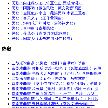
民歌：向往科尔沁（许宝仁曲 薛成海词）
民歌：阿那哟（藏族民歌、藏文及音译版）
民歌：金瓶似的小山（藏族民歌 木管三重奏）
民歌：春天来了（王作营词曲）
民歌：泡桐花开的时候（焦裕禄之歌）
民歌：春耕曲（贵州民歌）
民歌：荷花令（袁质词 刘北休曲）
民歌：回故乡（宋书林词 孙向岭曲）
热谱
二胡乐谱曲谱 北风吹（歌剧《白毛女》选曲）
京剧戏曲谱 誓把反动派一扫光（《智取威虎山》选段
京剧戏曲谱 光辉照儿永向前（《红灯记》李铁梅唱段
二胡乐谱曲谱 江南春色（朱昌耀、马熙林曲）
京剧戏曲谱 《梁山伯与祝英台》祝英台唱段：彩蝶飞
豫剧戏曲谱 亲家母（豫剧《朝阳沟》选段 王迎迎演
京剧戏曲谱 二黄曲牌练习 ：小开门、八板、八岔、
二胡乐谱曲谱 我的祖国（二胡二重奏 影片《上甘岭
京剧戏曲谱 春风送暖桃花艳（京歌 刘春爱词曲）