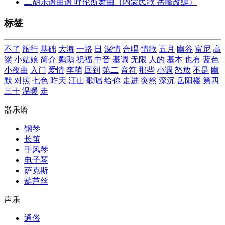
二胡乐谱曲谱 呼伦斯舞曲（内蒙民歌 岳峰改编）
标签
不了
旅行
基础
大海
一路
日
深情
合唱
情歌
五月
幽谷
富尼
高
粱
小姑娘
简介
鹦鹉
祝福
中音
基调
无限
人的
基本
也有
蓝色
小夜曲
入门
爱情
李萌
回到
第二
音符
那些
小调
怒放
不是
幽
默
对照
七色
昨天
江山
歌唱
给你
走进
突然
深沉
岳阳楼
第四
三十
温暖
走
器乐谱
钢琴
长笛
手风琴
电子琴
萨克斯
葫芦丝
声乐
通俗