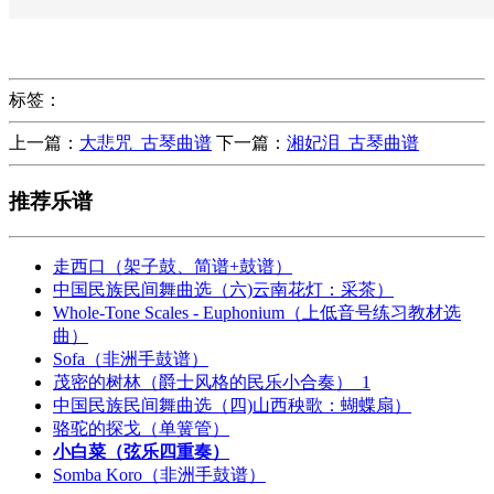
标签：
上一篇：
大悲咒_古琴曲谱
下一篇：
湘妃泪_古琴曲谱
推荐乐谱
走西口（架子鼓、简谱+鼓谱）
中国民族民间舞曲选（六)云南花灯：采茶）
Whole-Tone Scales - Euphonium（上低音号练习教材选
曲）
Sofa（非洲手鼓谱）
茂密的树林（爵士风格的民乐小合奏）_1
中国民族民间舞曲选（四)山西秧歌：蝴蝶扇）
骆驼的探戈（单簧管）
小白菜（弦乐四重奏）
Somba Koro（非洲手鼓谱）