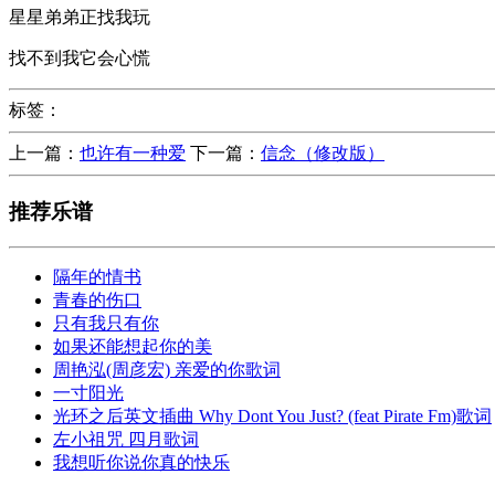
星星弟弟正找我玩
找不到我它会心慌
标签：
上一篇：
也许有一种爱
下一篇：
信念（修改版）
推荐乐谱
隔年的情书
青春的伤口
只有我只有你
如果还能想起你的美
周艳泓(周彦宏) 亲爱的你歌词
一寸阳光
光环之后英文插曲 Why Dont You Just? (feat Pirate Fm)歌词
左小祖咒 四月歌词
我想听你说你真的快乐