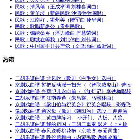
民歌：大爱无声（郑晓明词曲）
民歌：清风颂（王成举词 刘桂喜词曲）
民歌：黄羊坡（新疆民歌 沙湾微微演唱）
民歌：江南好，衢州美（陆军曲 孙华词）
民歌：歌唱新愚公（贵州民歌）
民歌：锦绣畲乡（潘力峰曲 严慧荣词）
民歌：聊城在等我（刘北休曲 刘伟词）
民歌：中国离不开共产党（文良地曲 葛逊词）
热谱
二胡乐谱曲谱 北风吹（歌剧《白毛女》选曲）
京剧戏曲谱 誓把反动派一扫光（《智取威虎山》选段
京剧戏曲谱 光辉照儿永向前（《红灯记》李铁梅唱段
二胡乐谱曲谱 江南春色（朱昌耀、马熙林曲）
京剧戏曲谱 《梁山伯与祝英台》祝英台唱段：彩蝶飞
豫剧戏曲谱 亲家母（豫剧《朝阳沟》选段 王迎迎演
京剧戏曲谱 二黄曲牌练习 ：小开门、八板、八岔、
二胡乐谱曲谱 我的祖国（二胡二重奏 影片《上甘岭
京剧戏曲谱 春风送暖桃花艳（京歌 刘春爱词曲）
二胡乐谱曲谱 呼伦斯舞曲（内蒙民歌 岳峰改编）