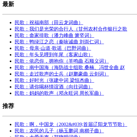
最新
民歌：祝福南部（田云龙词曲）
民歌：我们是光荣的合行人（甘州农村合作银行之歌
民歌：畲家排歌（潘力峰曲 箫坚词）
民歌：鸭绿江之恋（秦咏诚曲 刘崇仁词）
民歌：母亲·山道·歌谣（巴野词曲）
民歌：年头见哩到年尾（客家山歌）
民歌：依恋你，拥抱你（羊鸣曲 石顺义词）
民歌：南中国海（海防战士组歌 桑楠、冯世全曲 赵
民歌：走过歌声的士兵（赵鹏豪曲 云剑词）
民歌：好时光（张建中词 梁恒杰曲）
民歌：请你喝杯情谊酒（向往词曲）
民歌：妈妈的歌声（邓永旺词 周长军曲）
推荐
民歌：啊，中国龙（2002&#039;首届辽阳龙节节歌）
民歌：农民的儿子（杨玉鹏词 南梆子曲）