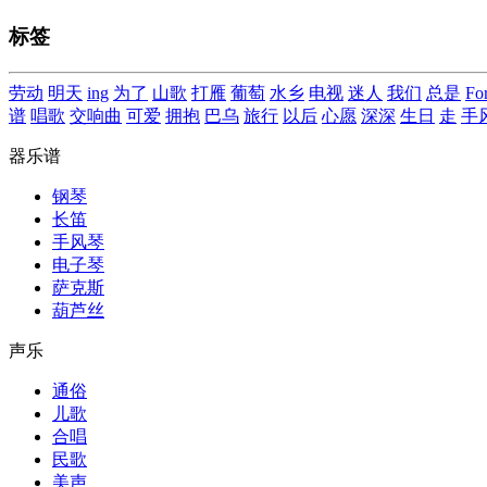
标签
劳动
明天
ing
为了
山歌
打雁
葡萄
水乡
电视
迷人
我们
总是
Fo
谱
唱歌
交响曲
可爱
拥抱
巴乌
旅行
以后
心愿
深深
生日
走
手
器乐谱
钢琴
长笛
手风琴
电子琴
萨克斯
葫芦丝
声乐
通俗
儿歌
合唱
民歌
美声