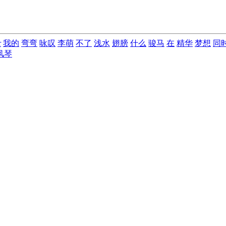
r
我的
弯弯
咏叹
李萌
不了
浅水
翅膀
什么
骏马
在
精华
梦想
同
风琴